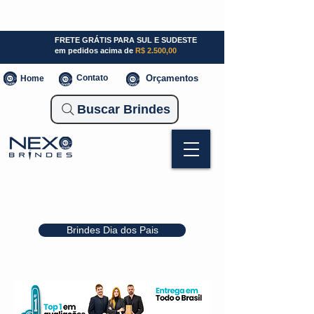
SP (11) 941000700
SC (47) 93300-3924
RS (51) 30661020
FRETE GRÁTIS PARA SUL E SUDESTE
em pedidos acima de
R$ 2.500,00
Contato
Orçamentos
Home
Buscar Brindes
Brindes Dia dos Pais