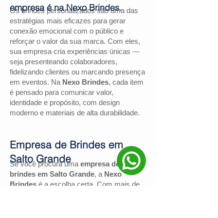
empresa é na Nexo Brindes.
Os brindes personalizados são uma das
estratégias mais eficazes para gerar
conexão emocional com o público e
reforçar o valor da sua marca. Com eles,
sua empresa cria experiências únicas —
seja presenteando colaboradores,
fidelizando clientes ou marcando presença
em eventos. Na
Nexo Brindes
, cada item
é pensado para comunicar valor,
identidade e propósito, com design
moderno e materiais de alta durabilidade.
Empresa de Brindes em
Salto Grande
Se você procura uma
empresa de
brindes em Salto Grande
, a
Nexo
Brindes
é a escolha certa. Com mais de
130 avaliações positivas no Google
e
nota
4,9
, somos reconhecidos pela
excelência no atendimento e pelas