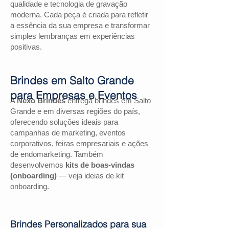
qualidade e tecnologia de gravação
moderna. Cada peça é criada para refletir
a essência da sua empresa e transformar
simples lembranças em experiências
positivas.
Brindes em Salto Grande
para Empresas e Eventos
A
Nexo Brindes
entrega brindes em Salto
Grande e em diversas regiões do país,
oferecendo soluções ideais para
campanhas de marketing, eventos
corporativos, feiras empresariais e ações
de endomarketing. Também
desenvolvemos
kits de boas-vindas
(onboarding)
— veja ideias de kit
onboarding.
Brindes Personalizados para sua