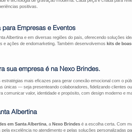
ade e tecnologia de gravação moderna. Cada peça é criada para refl
riências positivas.
a para Empresas e Eventos
ta Albertina e em diversas regiões do país, oferecendo soluções id
riais e ações de endomarketing. Também desenvolvemos
kits de boa
ra sua empresa é na Nexo Brindes.
estratégias mais eficazes para gerar conexão emocional com o públi
as únicas — seja presenteando colaboradores, fidelizando clientes
a comunicar valor, identidade e propósito, com design moderno e mate
ta Albertina
des em Santa Albertina
, a
Nexo Brindes
é a escolha certa. Com m
pela excelência no atendimento e pelas soluções personalizadas pa