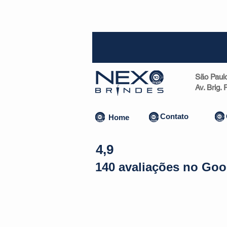
SP (1
São Paul
Av. Brig.
Contato
Home
4,9
140 avaliações no Goo
Almofadas | Máscaras
Canecas
Copos
Bolsas | Pastas 