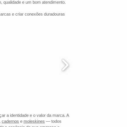
e, qualidade e um bom atendimento.
marcas e criar conexões duradouras
çar a identidade e o valor da marca. A
,
cadernos
e
moleskines
— todos