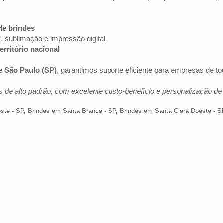
de brindes
k, sublimação e impressão digital
erritório nacional
e
São Paulo (SP)
, garantimos suporte eficiente para empresas de t
 de alto padrão, com excelente custo-benefício e personalização d
ste - SP
,
Brindes em Santa Branca - SP
,
Brindes em Santa Clara Doeste - S
Av. Brig. Faria Lima, 1572 - 1022 - Jardim