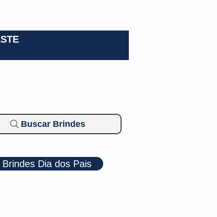
0-3924
ESTE
Buscar Brindes
Brindes Dia dos Pais
Cosméticos
Diversos
Brindes Ecológicos
Blog
Mais