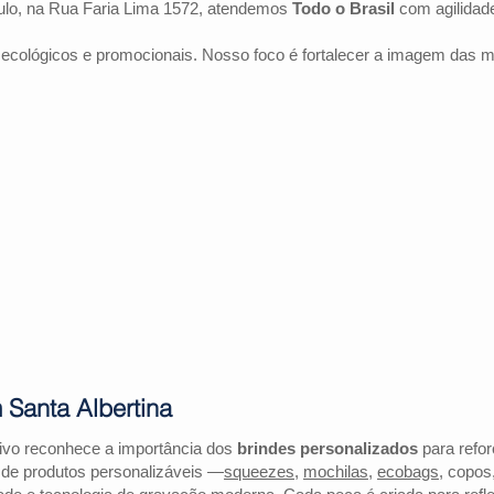
lo, na Rua Faria Lima 1572, atendemos
Todo o Brasil
com agilidad
 ecológicos e promocionais. Nosso foco é fortalecer a imagem das 
 Santa Albertina
tivo reconhece a importância dos
brindes personalizados
para refor
 de produtos personalizáveis —
squeezes
,
mochilas
,
ecobags
, copos