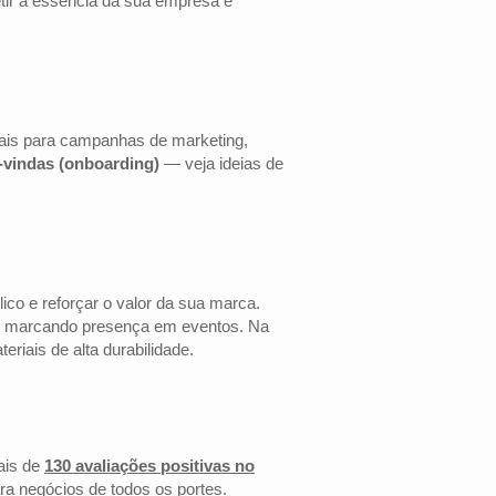
etir a essência da sua empresa e
eais para campanhas de marketing,
s-vindas (onboarding)
— veja ideias de
co e reforçar o valor da sua marca.
 ou marcando presença em eventos. Na
riais de alta durabilidade.
ais de
130 avaliações positivas no
ra negócios de todos os portes.