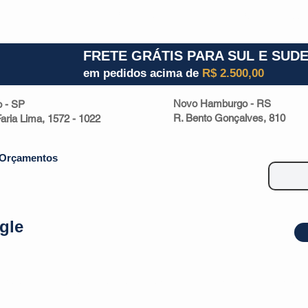
1) 941000700
RS (51) 30661020
SC (47) 9330
FRETE GRÁTIS PARA SUL E SUD
em pedidos acima de
R$ 2.500,00
Novo Hamburgo - RS
o - SP
R. Bento Gonçalves, 810
 Faria Lima, 1572 - 1022
Orçamentos
gle
| Malas
Utilidade Doméstica
Eletrônicos
Escritório
Esportivos