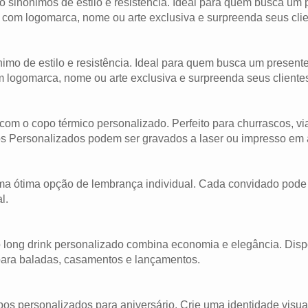
 sinônimos de estilo e resistência. Ideal para quem busca um 
e com logomarca, nome ou arte exclusiva e surpreenda seus clie
imo de estilo e resistência. Ideal para quem busca um presente
 logomarca, nome ou arte exclusiva e surpreenda seus cliente
m o copo térmico personalizado. Perfeito para churrascos, viag
s Personalizados podem ser gravados a laser ou impresso em a
 ótima opção de lembrança individual. Cada convidado pode l
l.
o long drink personalizado combina economia e elegância. Dispo
para baladas, casamentos e lançamentos.
 personalizados para aniversário. Crie uma identidade visual