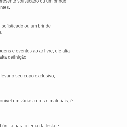
presente sofisticado ou um brinde
ntes.
 sofisticado ou um brinde
s.
ens e eventos ao ar livre, ele alia
lta definição.
evar o seu copo exclusivo,
nível em várias cores e materiais, é
 única para o tema da festa e