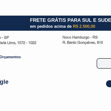
1) 941000700
RS (51) 30661020
SC (47) 9330
FRETE GRÁTIS PARA SUL E SUD
em pedidos acima de
R$ 2.500,00
Novo Hamburgo - RS
o - SP
R. Bento Gonçalves, 810
 Faria Lima, 1572 - 1022
Orçamentos
gle
| Malas
Utilidade Doméstica
Eletrônicos
Escritório
Esportivos