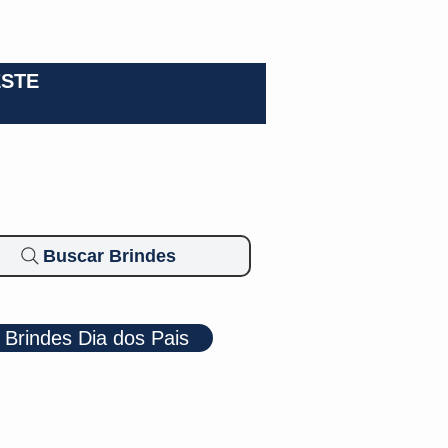
0-3924
ESTE
Buscar Brindes
Brindes Dia dos Pais
Cosméticos
Diversos
Brindes Ecológicos
Blog
Mais