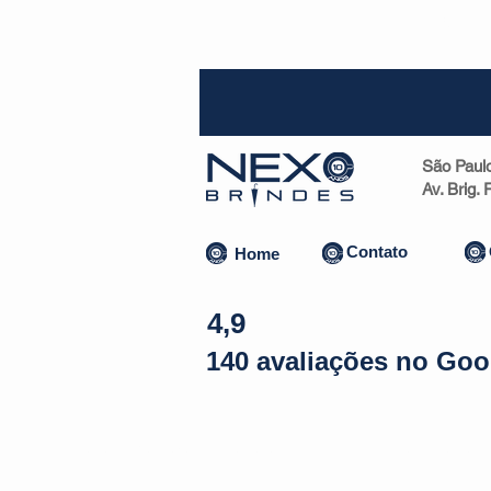
SP (1
São Paul
Av. Brig.
Contato
Home
4,9
140 avaliações no Goo
Almofadas | Máscaras
Canecas
Copos
Bolsas | Pastas 