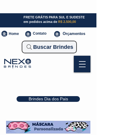
SP (11) 941000700
SC (47) 93300-3924
RS (51) 30661020
FRETE GRÁTIS PARA SUL E SUDESTE
em pedidos acima de
R$ 2.500,00
Contato
Orçamentos
Home
Buscar Brindes
Brindes Dia dos Pais