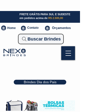
SP (11) 941000700
SC (47) 93300-3924
RS (51) 30661020
FRETE GRÁTIS PARA SUL E SUDESTE
em pedidos acima de
R$ 2.500,00
Contato
Orçamentos
Home
Buscar Brindes
Brindes Dia dos Pais