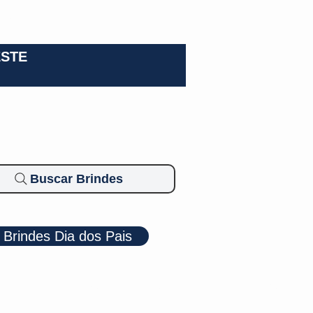
0-3924
ESTE
Buscar Brindes
Brindes Dia dos Pais
Cosméticos
Diversos
Brindes Ecológicos
Blog
Mais