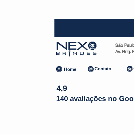
SP (1
São Paul
Av. Brig.
Contato
Home
4,9
140 avaliações no Goo
Almofadas | Máscaras
Canecas
Copos
Bolsas | Pastas 