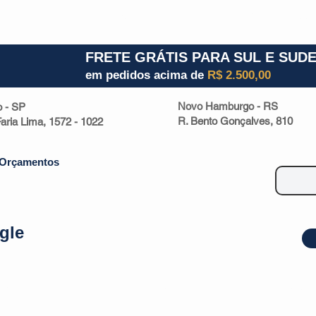
1) 941000700
RS (51) 30661020
SC (47) 9330
FRETE GRÁTIS PARA SUL E SUD
em pedidos acima de
R$ 2.500,00
Novo Hamburgo - RS
o - SP
R. Bento Gonçalves, 810
 Faria Lima, 1572 - 1022
Orçamentos
gle
| Malas
Utilidade Doméstica
Eletrônicos
Escritório
Esportivos