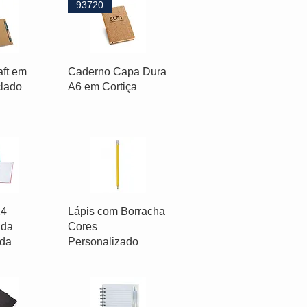
93720
ft em
Caderno Capa Dura
clado
A6 em Cortiça
24
Lápis com Borracha
ada
Cores
ada
Personalizado