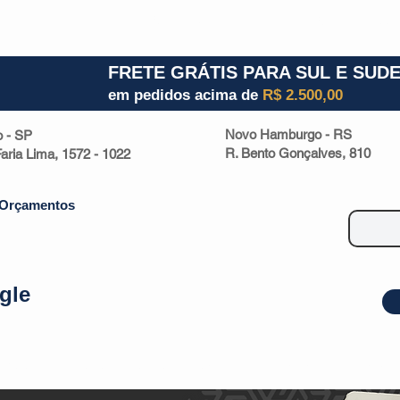
1) 941000700
RS (51) 30661020
SC (47) 9330
FRETE GRÁTIS PARA SUL E SUD
em pedidos acima de
R$ 2.500,00
Novo Hamburgo - RS
o - SP
R. Bento Gonçalves, 810
 Faria Lima, 1572 - 1022
Orçamentos
gle
| Malas
Utilidade Doméstica
Eletrônicos
Escritório
Esportivos