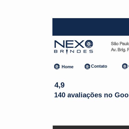
SP (1
São Paul
Av. Brig.
Contato
Home
4,9
140 avaliações no Goo
Almofadas | Máscaras
Canecas
Copos
Bolsas | Pastas 