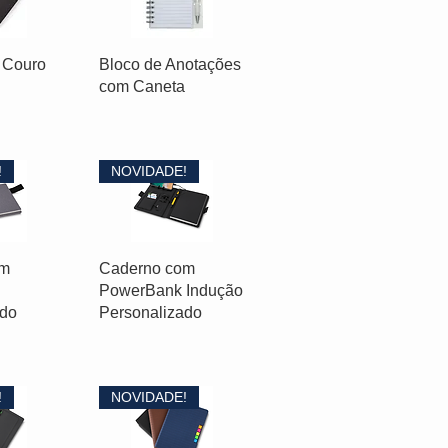
 Couro
Bloco de Anotações
com Caneta
!
NOVIDADE!
om
Caderno com
PowerBank Indução
ado
Personalizado
!
NOVIDADE!