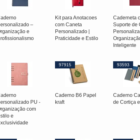
aderno
Kit para Anotacoes
Caderneta 
ersonalizado –
com Caneta
Suporte de 
rganização e
Personalizado |
Personaliza
rofissionalismo
Praticidade e Estilo
Organizaçã
Inteligente
97915
93593
aderno
Caderno B6 Papel
Caderno Ca
ersonalizado PU -
kraft
de Cortiça 
rganização com
stilo e
xclusividade