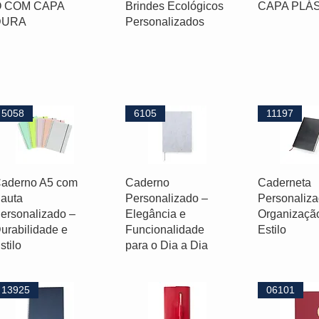
O COM CAPA
Brindes Ecológicos
CAPA PLÁ
DURA
Personalizados
5058
6105
11197
aderno A5 com
Caderno
Caderneta
auta
Personalizado –
Personaliza
ersonalizado –
Elegância e
Organizaçã
urabilidade e
Funcionalidade
Estilo
stilo
para o Dia a Dia
13925
06101