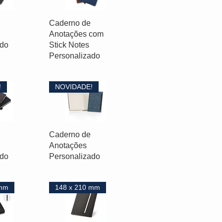
Caderno de
Anotações com
ado
Stick Notes
Personalizado
!
NOVIDADE!
Caderno de
Anotações
ado
Personalizado
 mm
148 x 210 mm