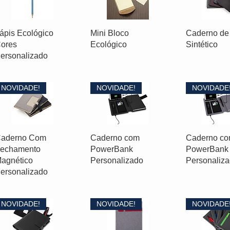
ápis Ecológico
Mini Bloco
Caderno de
ores
Ecológico
Sintético
ersonalizado
NOVIDADE!
NOVIDADE!
NOVIDADE
aderno Com
Caderno com
Caderno c
echamento
PowerBank
PowerBank
agnético
Personalizado
Personaliz
ersonalizado
NOVIDADE!
NOVIDADE!
NOVIDADE