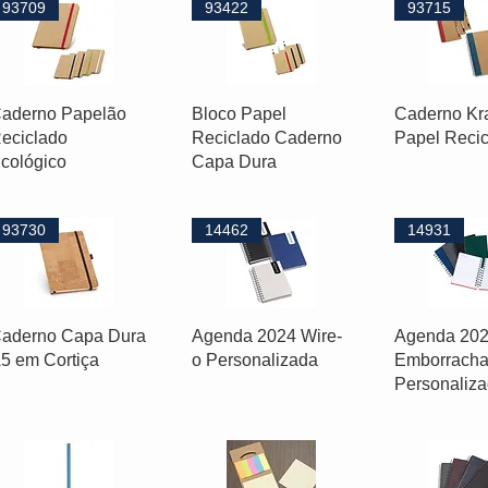
93709
93422
93715
aderno Papelão
Bloco Papel
Caderno Kra
eciclado
Reciclado Caderno
Papel Reci
cológico
Capa Dura
93730
14462
14931
aderno Capa Dura
Agenda 2024 Wire-
Agenda 20
5 em Cortiça
o Personalizada
Emborrach
Personaliz