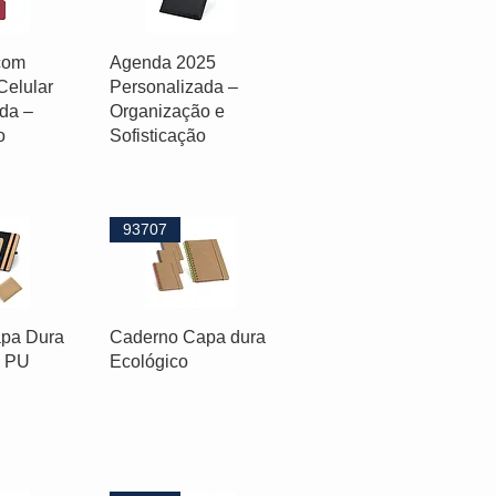
com
Agenda 2025
Celular
Personalizada –
da –
Organização e
o
Sofisticação
93707
pa Dura
Caderno Capa dura
e PU
Ecológico