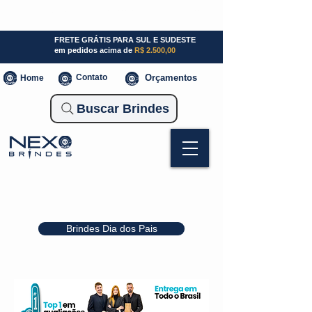
SP (11) 941000700
SC (47) 93300-3924
RS (51) 30661020
FRETE GRÁTIS PARA SUL E SUDESTE
em pedidos acima de
R$ 2.500,00
Contato
Orçamentos
Home
Buscar Brindes
Brindes Dia dos Pais