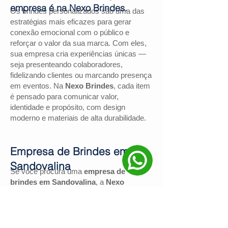
empresa é na Nexo Brindes.
Os brindes personalizados são uma das
estratégias mais eficazes para gerar
conexão emocional com o público e
reforçar o valor da sua marca. Com eles,
sua empresa cria experiências únicas —
seja presenteando colaboradores,
fidelizando clientes ou marcando presença
em eventos. Na
Nexo Brindes
, cada item
é pensado para comunicar valor,
identidade e propósito, com design
moderno e materiais de alta durabilidade.
Empresa de Brindes em
Sandovalina
Se você procura uma
empresa de
brindes em Sandovalina
, a
Nexo
Brindes
é a escolha certa. Com mais de
130 avaliações positivas no Google
e
nota
4,9
, somos reconhecidos pela
excelência no atendimento e pelas