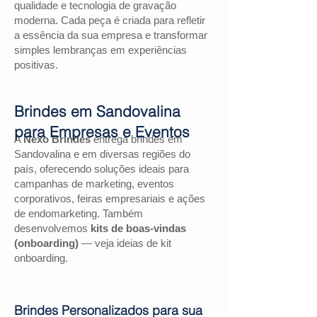
qualidade e tecnologia de gravação
moderna. Cada peça é criada para refletir
a essência da sua empresa e transformar
simples lembranças em experiências
positivas.
Brindes em Sandovalina
para Empresas e Eventos
A
Nexo Brindes
entrega brindes em
Sandovalina e em diversas regiões do
país, oferecendo soluções ideais para
campanhas de marketing, eventos
corporativos, feiras empresariais e ações
de endomarketing. Também
desenvolvemos
kits de boas-vindas
(onboarding)
— veja ideias de kit
onboarding.
Brindes Personalizados para sua