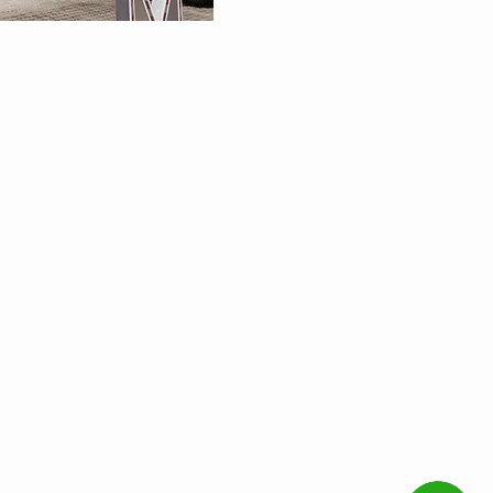
ápida
 REDES