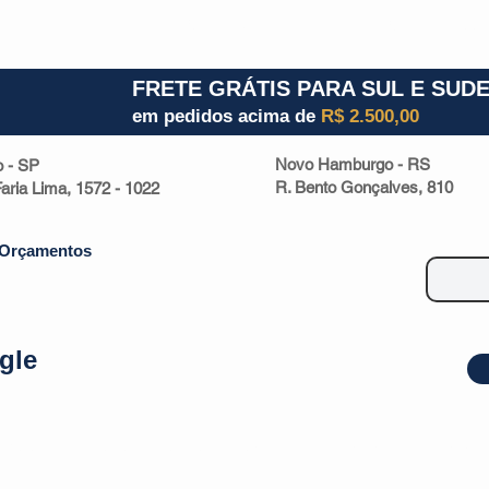
1) 941000700
RS (51) 30661020
SC (47) 9330
FRETE GRÁTIS PARA SUL E SUD
em pedidos acima de
R$ 2.500,00
Novo Hamburgo - RS
o - SP
R. Bento Gonçalves, 810
 Faria Lima, 1572 - 1022
Orçamentos
gle
| Malas
Utilidade Doméstica
Eletrônicos
Escritório
Esportivos