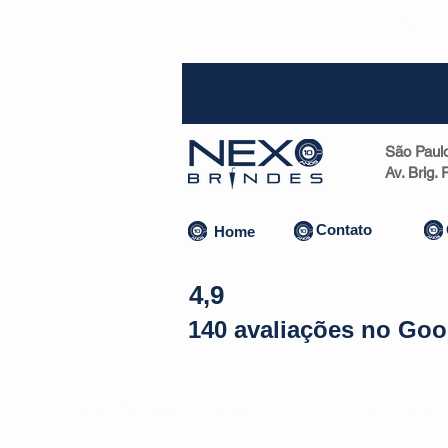
SP (1
São Paul
Av. Brig.
Contato
Home
4,9
140 avaliações no Goo
Almofadas | Máscaras
Canecas
Copos
Bolsas | Pastas 