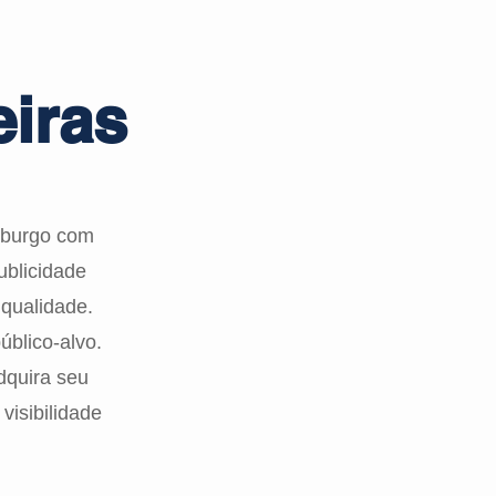
iras
mburgo com
ublicidade
 qualidade.
úblico-alvo.
dquira seu
isibilidade