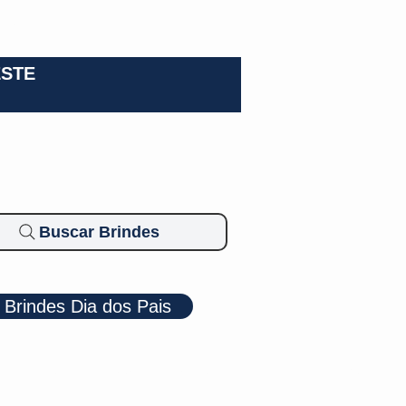
0-3924
ESTE
Buscar Brindes
Brindes Dia dos Pais
Cosméticos
Diversos
Brindes Ecológicos
Blog
Mais