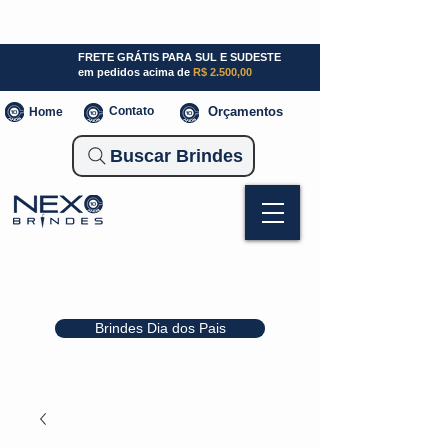
SP (11) 941000700
SC (47) 93300-3924
RS (51) 30661020
FRETE GRÁTIS PARA SUL E SUDESTE
em pedidos acima de
R$ 2.500,00
Contato
Orçamentos
Home
Buscar Brindes
Brindes Dia dos Pais