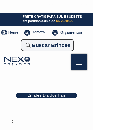
SP (11) 941000700
SC (47) 93300-3924
RS (51) 30661020
FRETE GRÁTIS PARA SUL E SUDESTE
em pedidos acima de
R$ 2.500,00
Contato
Orçamentos
Home
Buscar Brindes
Brindes Dia dos Pais