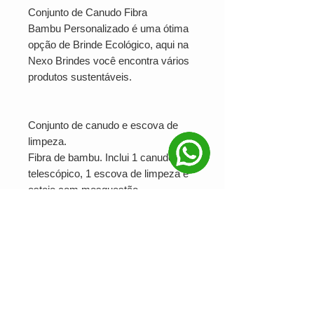
Conjunto de Canudo Fibra
Bambu Personalizado é uma ótima
opção de Brinde Ecológico, aqui na
Nexo Brindes você encontra vários
produtos sustentáveis.
Conjunto de canudo e escova de
limpeza.
Fibra de bambu. Inclui 1 canudo
telescópico, 1 escova de limpeza e
estojo com mosquestão.
Food grade.
Canudo: ø8 x 225 mm | Estojo: ø13
x 124 mm
Ver valor para minha quantidade