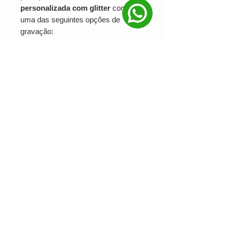
personalizada com glitter
com
uma das seguintes opções de
gravação:
Serigrafia
: Ideal para logotipos e
textos em diversas cores.
UV Digital
: Perfeita para detalhes
finos e cores vibrantes.
Laser
: Gravação precisa e
sofisticada, ideal para um visual
elegante e duradouro.
A
caneta personalizada com glitter
é uma escolha marcante para
eventos especiais, campanhas
promocionais e como presente
corporativo. Ela não só atrai atenção
pela sua beleza, mas também
proporciona um toque único à sua
marca.