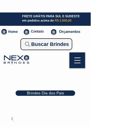
SP (11) 941000700
SC (47) 93300-3924
RS (51) 30661020
FRETE GRÁTIS PARA SUL E SUDESTE
em pedidos acima de
R$ 2.500,00
Contato
Orçamentos
Home
Buscar Brindes
Brindes Dia dos Pais