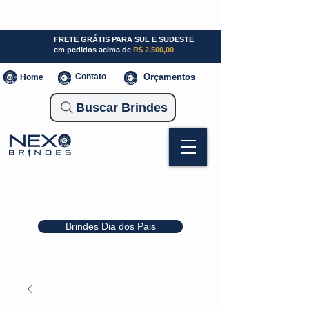
SP (11) 941000700
SC (47) 93300-3924
RS (51) 30661020
FRETE GRÁTIS PARA SUL E SUDESTE
em pedidos acima de
R$ 2.500,00
Contato
Orçamentos
Home
Buscar Brindes
Brindes Dia dos Pais