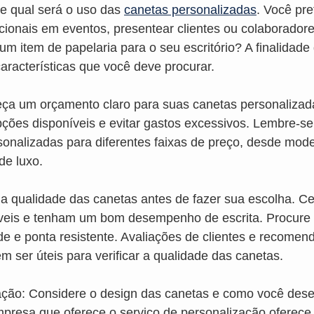
e qual será o uso das 
canetas personalizadas
. Você pre
ionais em eventos, presentear clientes ou colaboradore
 item de papelaria para o seu escritório? A finalidade
características que você deve procurar.
ça um orçamento claro para suas canetas personalizada
 opções disponíveis e evitar gastos excessivos. Lembre-s
onalizadas para diferentes faixas de preço, desde mode
de luxo.
 a qualidade das canetas antes de fazer sua escolha. Cer
veis e tenham um bom desempenho de escrita. Procure 
de e ponta resistente. Avaliações de clientes e recomen
m ser úteis para verificar a qualidade das canetas.
ação: Considere o design das canetas e como você dese
empresa que oferece o serviço de personalização oferece