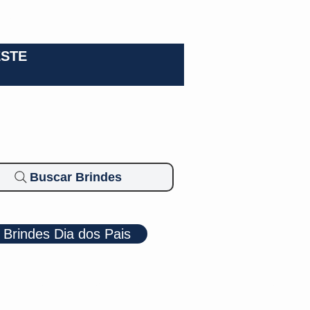
0-3924
ESTE
Buscar Brindes
Brindes Dia dos Pais
Cosméticos
Diversos
Brindes Ecológicos
Blog
Mais