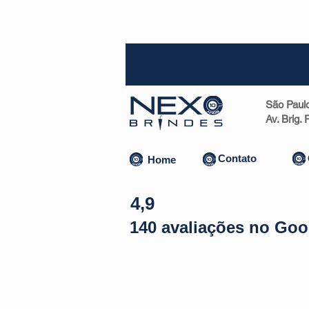
SP (1
São Paul
Av. Brig.
Contato
Home
4,9
140 avaliações no Goo
Almofadas | Máscaras
Canecas
Copos
Bolsas | Pastas 