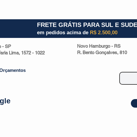
1) 941000700
RS (51) 30661020
SC (47) 9330
FRETE GRÁTIS PARA SUL E SUD
em pedidos acima de
R$ 2.500,00
Novo Hamburgo - RS
o - SP
R. Bento Gonçalves, 810
 Faria Lima, 1572 - 1022
Orçamentos
gle
| Malas
Utilidade Doméstica
Eletrônicos
Escritório
Esportivos