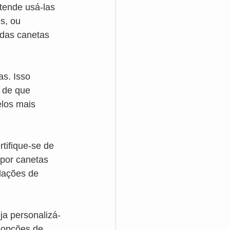
tende usá-las 
s, ou 
 das canetas 
s. Isso 
e de que 
los mais 
tifique-se de 
por canetas 
dações de 
ja personalizá-
 opções de 