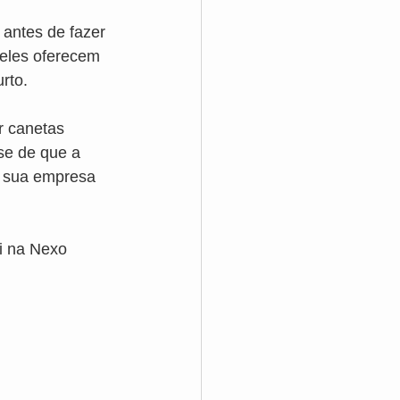
 antes de fazer 
 eles oferecem 
rto.
r canetas 
se de que a 
a sua empresa 
i na Nexo 