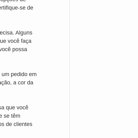
tifique-se de 
ecisa. Alguns 
ue você faça 
você possa 
r um pedido em 
ção, a cor da 
sa que você 
e se têm 
s de clientes 