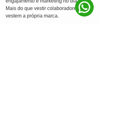
engajamento e marketing no dia a dia. 
Mais do que vestir colaboradores, elas 
vestem a própria marca.
👉 Descubra como a 
Nexo 
Brindes
 pode ajudar sua empresa a 
criar camisetas personalizadas que 
fortalecem sua presença e 
surpreendem em cada detalhe.
Ver tudo
Posts recentes