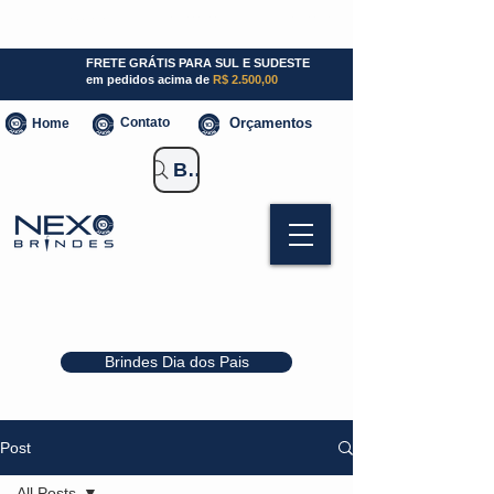
SP (11) 941000700
SC (47) 93300-3924
RS (51) 30661020
FRETE GRÁTIS PARA SUL E SUDESTE
em pedidos acima de
R$ 2.500,00
Contato
Orçamentos
Home
Buscar Brindes
Brindes Dia dos Pais
Post
All Posts