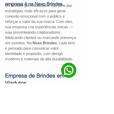
empresa é na Nexo Brindes.
Os brindes personalizados são uma das
estratégias mais eficazes para gerar
conexão emocional com o público e
reforçar o valor da sua marca. Com eles,
sua empresa cria experiências únicas —
seja presenteando colaboradores,
fidelizando clientes ou marcando presença
em eventos. Na
Nexo Brindes
, cada item
é pensado para comunicar valor,
identidade e propósito, com design
moderno e materiais de alta durabilidade.
Empresa de Brindes em
Viadutos
Se você procura uma
empresa de
brindes em Viadutos
, a
Nexo Brindes
é
a escolha certa. Com mais de
130
avaliações positivas no Google
e nota
4,9
, somos reconhecidos pela excelência
no atendimento e pelas soluções