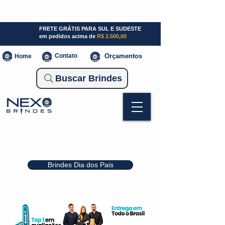
SP (11) 941000700
SC (47) 93300-3924
RS (51) 30661020
FRETE GRÁTIS PARA SUL E SUDESTE
em pedidos acima de
R$ 2.500,00
Contato
Orçamentos
Home
Buscar Brindes
Brindes Dia dos Pais