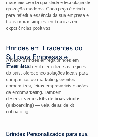
materiais de alta qualidade e tecnologia de
gravação moderna. Cada peça é criada
para refletir a essência da sua empresa e
transformar simples lembranças em
experiências positivas.
Brindes em Tiradentes do
Sul para Empresas e
A
Nexo Brindes
entrega brindes em
Eventos
Tiradentes do Sul e em diversas regiões
do país, oferecendo soluções ideais para
campanhas de marketing, eventos
corporativos, feiras empresariais e ações
de endomarketing. Também
desenvolvemos
kits de boas-vindas
(onboarding)
— veja ideias de kit
onboarding.
Brindes Personalizados para sua