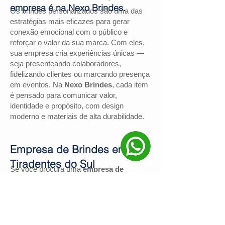
empresa é na Nexo Brindes.
Os brindes personalizados são uma das
estratégias mais eficazes para gerar
conexão emocional com o público e
reforçar o valor da sua marca. Com eles,
sua empresa cria experiências únicas —
seja presenteando colaboradores,
fidelizando clientes ou marcando presença
em eventos. Na
Nexo Brindes
, cada item
é pensado para comunicar valor,
identidade e propósito, com design
moderno e materiais de alta durabilidade.
Empresa de Brindes em
Tiradentes do Sul
Se você procura uma
empresa de
brindes em Tiradentes do Sul
, a
Nexo
Brindes
é a escolha certa. Com mais de
130 avaliações positivas no Google
e
nota
4,9
, somos reconhecidos pela
excelência no atendimento e pelas