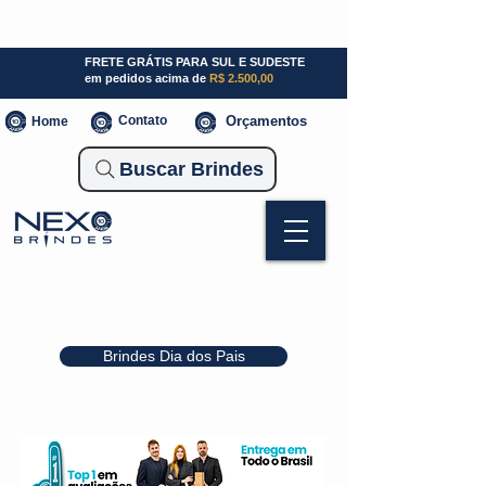
SP (11) 941000700
SC (47) 93300-3924
RS (51) 30661020
FRETE GRÁTIS PARA SUL E SUDESTE
em pedidos acima de
R$ 2.500,00
Contato
Orçamentos
Home
Buscar Brindes
Brindes Dia dos Pais