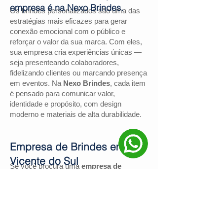
empresa é na Nexo Brindes.
Os brindes personalizados são uma das
estratégias mais eficazes para gerar
conexão emocional com o público e
reforçar o valor da sua marca. Com eles,
sua empresa cria experiências únicas —
seja presenteando colaboradores,
fidelizando clientes ou marcando presença
em eventos. Na
Nexo Brindes
, cada item
é pensado para comunicar valor,
identidade e propósito, com design
moderno e materiais de alta durabilidade.
Empresa de Brindes em São
Vicente do Sul
Se você procura uma
empresa de
brindes em São Vicente do Sul
, a
Nexo
Brindes
é a escolha certa. Com mais de
130 avaliações positivas no Google
e
nota
4,9
, somos reconhecidos pela
excelência no atendimento e pelas