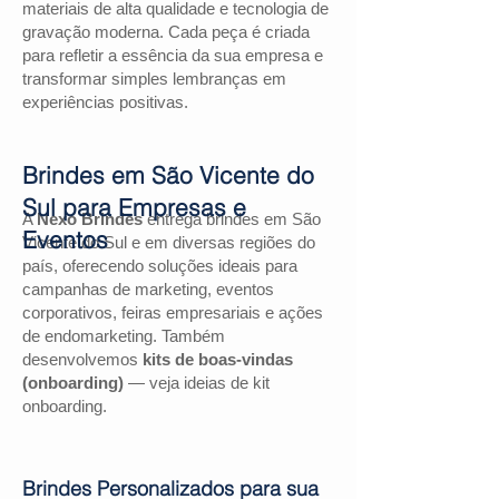
materiais de alta qualidade e tecnologia de
gravação moderna. Cada peça é criada
para refletir a essência da sua empresa e
transformar simples lembranças em
experiências positivas.
Brindes em São Vicente do
Sul para Empresas e
A
Nexo Brindes
entrega brindes em São
Eventos
Vicente do Sul e em diversas regiões do
país, oferecendo soluções ideais para
campanhas de marketing, eventos
corporativos, feiras empresariais e ações
de endomarketing. Também
desenvolvemos
kits de boas-vindas
(onboarding)
— veja ideias de kit
onboarding.
Brindes Personalizados para sua