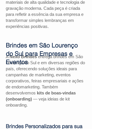
materiais de alta qualidade e tecnologia de
gravação moderna. Cada peça é criada
para refletir a essência da sua empresa e
transformar simples lembranças em
experiências positivas.
Brindes em São Lourenço
do Sul para Empresas e
A
Nexo Brindes
entrega brindes em São
Eventos
Lourenço do Sul e em diversas regiões do
país, oferecendo soluções ideais para
campanhas de marketing, eventos
corporativos, feiras empresariais e ações
de endomarketing. Também
desenvolvemos
kits de boas-vindas
(onboarding)
— veja ideias de kit
onboarding.
Brindes Personalizados para sua