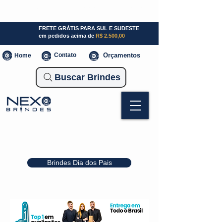
SP (11) 941000700
SC (47) 93300-3924
RS (51) 30661020
FRETE GRÁTIS PARA SUL E SUDESTE
em pedidos acima de
R$ 2.500,00
Contato
Orçamentos
Home
Buscar Brindes
Brindes Dia dos Pais