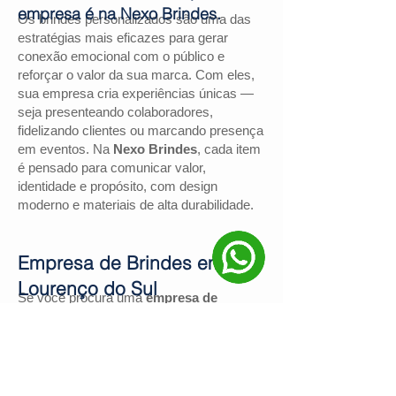
empresa é na Nexo Brindes.
Os brindes personalizados são uma das
estratégias mais eficazes para gerar
conexão emocional com o público e
reforçar o valor da sua marca. Com eles,
sua empresa cria experiências únicas —
seja presenteando colaboradores,
fidelizando clientes ou marcando presença
em eventos. Na
Nexo Brindes
, cada item
é pensado para comunicar valor,
identidade e propósito, com design
moderno e materiais de alta durabilidade.
Empresa de Brindes em São
Lourenço do Sul
Se você procura uma
empresa de
brindes em São Lourenço do Sul
, a
Nexo Brindes
é a escolha certa. Com
mais de
130 avaliações positivas no
Google
e nota
4,9
, somos reconhecidos
pela excelência no atendimento e pelas