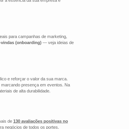
etir a essência da sua empresa e
deais para campanhas de marketing,
s-vindas (onboarding)
— veja ideias de
co e reforçar o valor da sua marca.
 ou marcando presença em eventos. Na
riais de alta durabilidade.
ais de
130 avaliações positivas no
ra negócios de todos os portes.