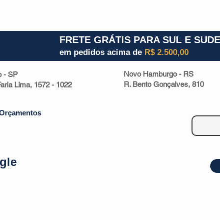
1) 941000700
RS (51) 30661020
SC (47) 9330
FRETE GRÁTIS PARA SUL E SUD
em pedidos acima de
R$ 2.500,00
Novo Hamburgo - RS
o - SP
R. Bento Gonçalves, 810
 Faria Lima, 1572 - 1022
Orçamentos
gle
| Malas
Utilidade Doméstica
Eletrônicos
Escritório
Esportivos