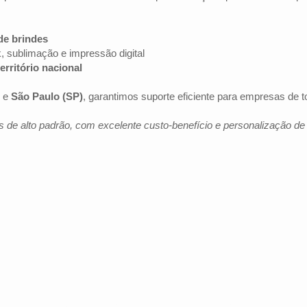
de brindes
k, sublimação e impressão digital
erritório nacional
e
São Paulo (SP)
, garantimos suporte eficiente para empresas de 
 de alto padrão, com excelente custo-benefício e personalização d
Av. Brig. Faria Lima, 1572 - 1022 - Jardim