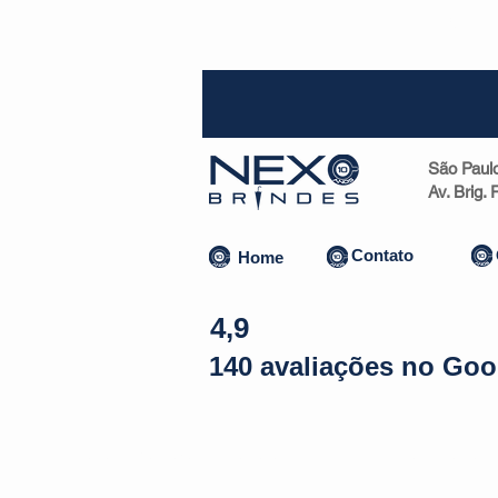
SP (1
São Paul
Av. Brig.
Contato
Home
4,9
140 avaliações no Goo
Almofadas | Máscaras
Canecas
Copos
Bolsas | Pastas 