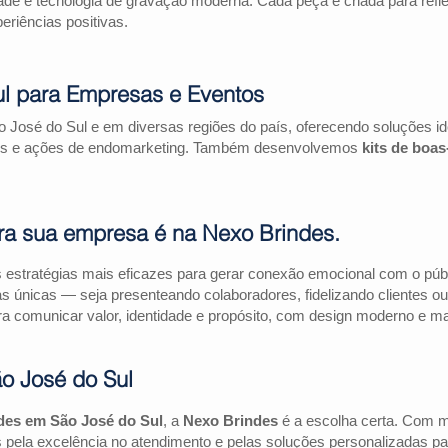
ade e tecnologia de gravação moderna. Cada peça é criada para refl
riências positivas.
ul para Empresas e Eventos
 José do Sul e em diversas regiões do país, oferecendo soluções i
riais e ações de endomarketing. Também desenvolvemos
kits de boa
ra sua empresa é na Nexo Brindes.
estratégias mais eficazes para gerar conexão emocional com o públi
as únicas — seja presenteando colaboradores, fidelizando clientes
a comunicar valor, identidade e propósito, com design moderno e mate
o José do Sul
des em São José do Sul
, a
Nexo Brindes
é a escolha certa. Com m
pela excelência no atendimento e pelas soluções personalizadas pa