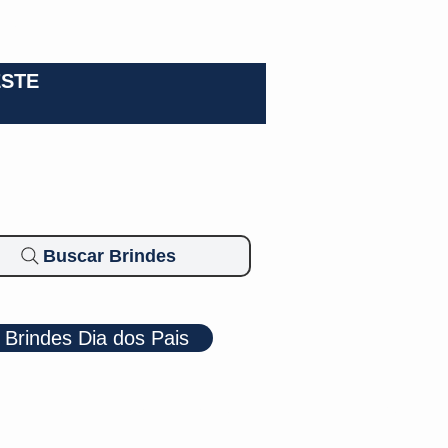
0-3924
ESTE
Buscar Brindes
Brindes Dia dos Pais
Cosméticos
Diversos
Brindes Ecológicos
Blog
Mais