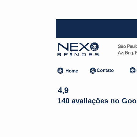
SP (1
São Paul
Av. Brig.
Contato
Home
4,9
140 avaliações no Goo
Almofadas | Máscaras
Canecas
Copos
Bolsas | Pastas 