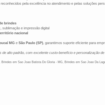
 reconhecidos pela excelência no atendimento e pelas soluções pers
de brindes
k, sublimação e impressão digital
erritório nacional
pucaí MG
e
São Paulo (SP)
, garantimos suporte eficiente para em
 de alto padrão, com excelente custo-benefício e personalização d
,
Brindes em Sao Joao Batista Do Gloria - MG
,
Brindes em Sao Joao Da Lag
Av. Brig. Faria Lima, 1572 - 1022 - Jardim