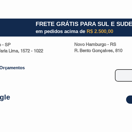
1) 941000700
RS (51) 30661020
SC (47) 9330
FRETE GRÁTIS PARA SUL E SUD
em pedidos acima de
R$ 2.500,00
Novo Hamburgo - RS
o - SP
R. Bento Gonçalves, 810
 Faria Lima, 1572 - 1022
Orçamentos
gle
| Malas
Utilidade Doméstica
Eletrônicos
Escritório
Esportivos