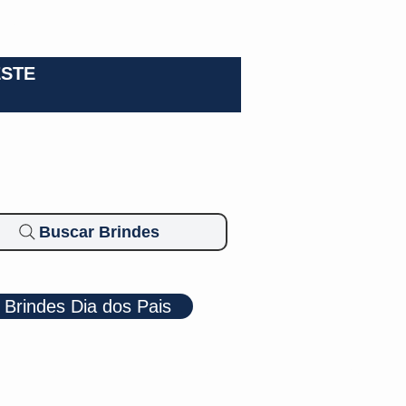
0-3924
ESTE
Buscar Brindes
Brindes Dia dos Pais
Cosméticos
Diversos
Brindes Ecológicos
Blog
Mais