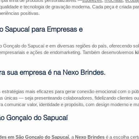
la linha de produtos personalizáveis —
squeezes
,
mochilas
,
ecoba
qualidade e tecnologia de gravação moderna. Cada peça é criada par
riências positivas.
o Sapucaí para Empresas e
 Gonçalo do Sapucaí e em diversas regiões do país, oferecendo so
as empresariais e ações de endomarketing. Também desenvolvemos
k
ra sua empresa é na Nexo Brindes.
estratégias mais eficazes para gerar conexão emocional com o públi
as únicas — seja presenteando colaboradores, fidelizando clientes
a comunicar valor, identidade e propósito, com design moderno e mate
o Gonçalo do Sapucaí
des em São Gonçalo do Sapucaí
, a
Nexo Brindes
é a escolha cer