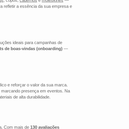
gs
, copos,
cadernos
e
moleskines
—
a refletir a essência da sua empresa e
luções ideais para campanhas de
its de boas-vindas (onboarding)
—
co e reforçar o valor da sua marca.
 ou marcando presença em eventos. Na
riais de alta durabilidade.
ta. Com mais de
130 avaliações