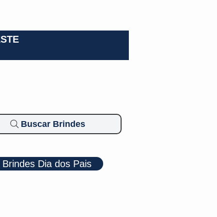
0-3924
ESTE
Buscar Brindes
Brindes Dia dos Pais
Cosméticos
Diversos
Brindes Ecológicos
Blog
Mais