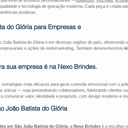
la linha de produtos personalizáveis —
squeezes
,
mochilas
,
ecoba
qualidade e tecnologia de gravação moderna. Cada peça é criada par
riências positivas.
ta do Glória para Empresas e
 João Batista do Glória e em diversas regiões do país, oferecendo
as empresariais e ações de endomarketing. Também desenvolvemos
k
ra sua empresa é na Nexo Brindes.
estratégias mais eficazes para gerar conexão emocional com o públi
as únicas — seja presenteando colaboradores, fidelizando clientes
a comunicar valor, identidade e propósito, com design moderno e mate
 João Batista do Glória
des em São João Batista do Glória
, a
Nexo Brindes
é a escolha c