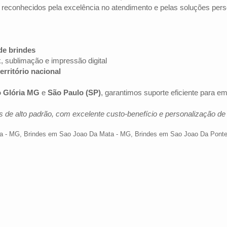
 reconhecidos pela excelência no atendimento e pelas soluções pers
de brindes
k, sublimação e impressão digital
erritório nacional
o Glória MG
e
São Paulo (SP)
, garantimos suporte eficiente para 
 de alto padrão, com excelente custo-benefício e personalização d
a - MG
,
Brindes em Sao Joao Da Mata - MG
,
Brindes em Sao Joao Da Pont
Av. Brig. Faria Lima, 1572 - 1022 - Jardim