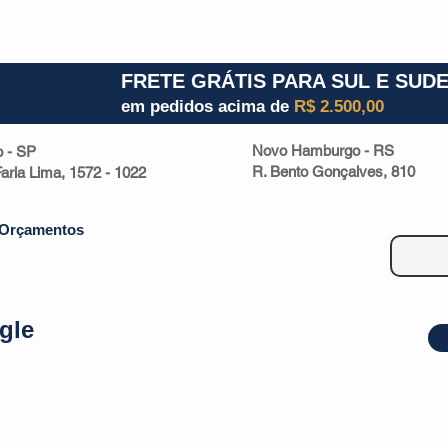
1) 941000700
RS (51) 30661020
SC (47) 9330
FRETE GRÁTIS PARA SUL E SUD
em pedidos acima de
R$ 2.500,00
Novo Hamburgo - RS
o - SP
R. Bento Gonçalves, 810
 Faria Lima, 1572 - 1022
Orçamentos
gle
| Malas
Utilidade Doméstica
Eletrônicos
Escritório
Esportivos