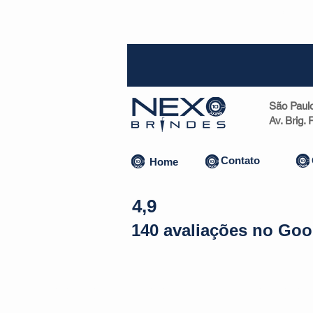
SP (1
São Paul
Av. Brig.
Contato
Home
4,9
140 avaliações no Goo
Almofadas | Máscaras
Canecas
Copos
Bolsas | Pastas 