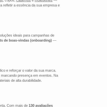
gs
, copos,
cadernos
e
moleskines
—
a refletir a essência da sua empresa e
 soluções ideais para campanhas de
its de boas-vindas (onboarding)
—
co e reforçar o valor da sua marca.
 ou marcando presença em eventos. Na
riais de alta durabilidade.
erta. Com mais de
130 avaliações