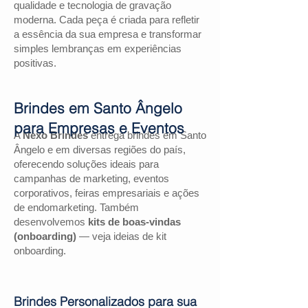
qualidade e tecnologia de gravação
moderna. Cada peça é criada para refletir
a essência da sua empresa e transformar
simples lembranças em experiências
positivas.
Brindes em Santo Ângelo
para Empresas e Eventos
A
Nexo Brindes
entrega brindes em Santo
Ângelo e em diversas regiões do país,
oferecendo soluções ideais para
campanhas de marketing, eventos
corporativos, feiras empresariais e ações
de endomarketing. Também
desenvolvemos
kits de boas-vindas
(onboarding)
— veja ideias de kit
onboarding.
Brindes Personalizados para sua