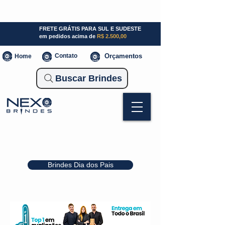
SP (11) 941000700
SC (47) 93300-3924
RS (51) 30661020
FRETE GRÁTIS PARA SUL E SUDESTE
em pedidos acima de
R$ 2.500,00
Contato
Orçamentos
Home
Buscar Brindes
Brindes Dia dos Pais