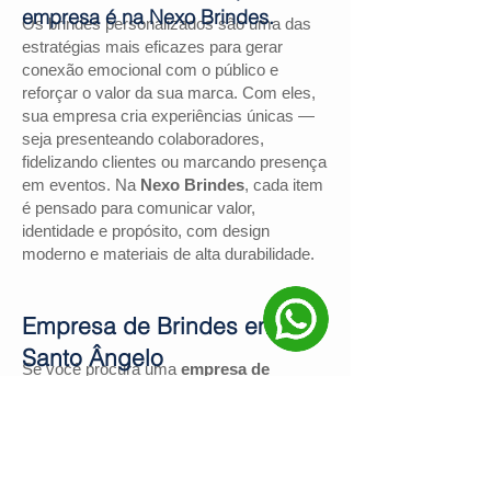
empresa é na Nexo Brindes.
Os brindes personalizados são uma das
estratégias mais eficazes para gerar
conexão emocional com o público e
reforçar o valor da sua marca. Com eles,
sua empresa cria experiências únicas —
seja presenteando colaboradores,
fidelizando clientes ou marcando presença
em eventos. Na
Nexo Brindes
, cada item
é pensado para comunicar valor,
identidade e propósito, com design
moderno e materiais de alta durabilidade.
Empresa de Brindes em
Santo Ângelo
Se você procura uma
empresa de
brindes em Santo Ângelo
, a
Nexo
Brindes
é a escolha certa. Com mais de
130 avaliações positivas no Google
e
nota
4,9
, somos reconhecidos pela
excelência no atendimento e pelas