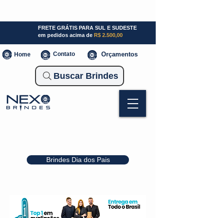
SP (11) 941000700
SC (47) 93300-3924
RS (51) 30661020
FRETE GRÁTIS PARA SUL E SUDESTE
em pedidos acima de
R$ 2.500,00
Contato
Orçamentos
Home
Buscar Brindes
Brindes Dia dos Pais