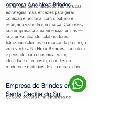
empresa é na Nexo Brindes.
Os brindes personalizados são uma das
estratégias mais eficazes para gerar
conexão emocional com o público e
reforçar o valor da sua marca. Com eles,
sua empresa cria experiências únicas —
seja presenteando colaboradores,
fidelizando clientes ou marcando presença
em eventos. Na
Nexo Brindes
, cada item
é pensado para comunicar valor,
identidade e propósito, com design
moderno e materiais de alta durabilidade.
Empresa de Brindes em
Santa Cecília do Sul
Se você procura uma
empresa de
brindes em Santa Cecília do Sul
, a
Nexo
Brindes
é a escolha certa. Com mais de
130 avaliações positivas no Google
e
nota
4,9
, somos reconhecidos pela
excelência no atendimento e pelas