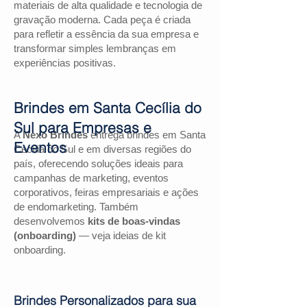
materiais de alta qualidade e tecnologia de
gravação moderna. Cada peça é criada
para refletir a essência da sua empresa e
transformar simples lembranças em
experiências positivas.
Brindes em Santa Cecília do
Sul para Empresas e
A
Nexo Brindes
entrega brindes em Santa
Eventos
Cecília do Sul e em diversas regiões do
país, oferecendo soluções ideais para
campanhas de marketing, eventos
corporativos, feiras empresariais e ações
de endomarketing. Também
desenvolvemos
kits de boas-vindas
(onboarding)
— veja ideias de kit
onboarding.
Brindes Personalizados para sua