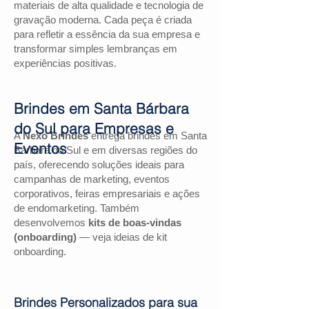
materiais de alta qualidade e tecnologia de
gravação moderna. Cada peça é criada
para refletir a essência da sua empresa e
transformar simples lembranças em
experiências positivas.
Brindes em Santa Bárbara
do Sul para Empresas e
A
Nexo Brindes
entrega brindes em Santa
Eventos
Bárbara do Sul e em diversas regiões do
país, oferecendo soluções ideais para
campanhas de marketing, eventos
corporativos, feiras empresariais e ações
de endomarketing. Também
desenvolvemos
kits de boas-vindas
(onboarding)
— veja ideias de kit
onboarding.
Brindes Personalizados para sua