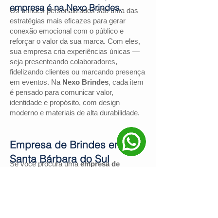
empresa é na Nexo Brindes.
Os brindes personalizados são uma das
estratégias mais eficazes para gerar
conexão emocional com o público e
reforçar o valor da sua marca. Com eles,
sua empresa cria experiências únicas —
seja presenteando colaboradores,
fidelizando clientes ou marcando presença
em eventos. Na
Nexo Brindes
, cada item
é pensado para comunicar valor,
identidade e propósito, com design
moderno e materiais de alta durabilidade.
Empresa de Brindes em
Santa Bárbara do Sul
Se você procura uma
empresa de
brindes em Santa Bárbara do Sul
, a
Nexo Brindes
é a escolha certa. Com
mais de
130 avaliações positivas no
Google
e nota
4,9
, somos reconhecidos
pela excelência no atendimento e pelas