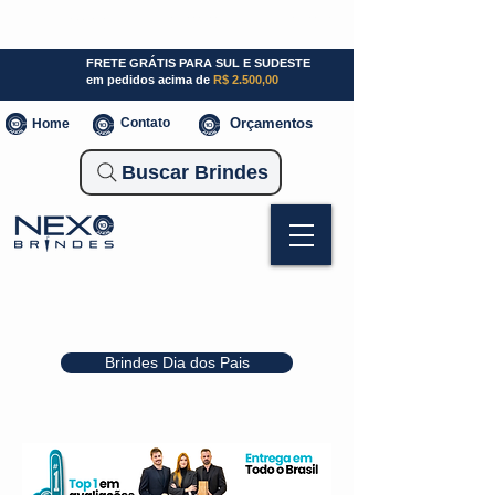
SP (11) 941000700
SC (47) 93300-3924
RS (51) 30661020
FRETE GRÁTIS PARA SUL E SUDESTE
em pedidos acima de
R$ 2.500,00
Contato
Orçamentos
Home
Buscar Brindes
Brindes Dia dos Pais