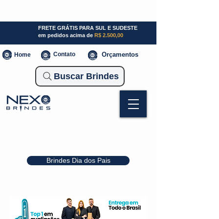
SP (11) 941000700
SC (47) 93300-3924
RS (51) 30661020
FRETE GRÁTIS PARA SUL E SUDESTE
em pedidos acima de
R$ 2.500,00
Contato
Orçamentos
Home
Buscar Brindes
Brindes Dia dos Pais