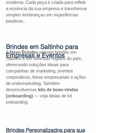
moderna. Cada peça é criada para refletir
a essência da sua empresa e transformar
simples lembranças em experiências
positivas.
Brindes em Saltinho para
A
Nexo Brindes
entrega brindes em
Empresas e Eventos
Saltinho e em diversas regiões do país,
oferecendo soluções ideais para
campanhas de marketing, eventos
corporativos, feiras empresariais e ações
de endomarketing. Também
desenvolvemos
kits de boas-vindas
(onboarding)
— veja ideias de kit
onboarding.
Brindes Personalizados para sua