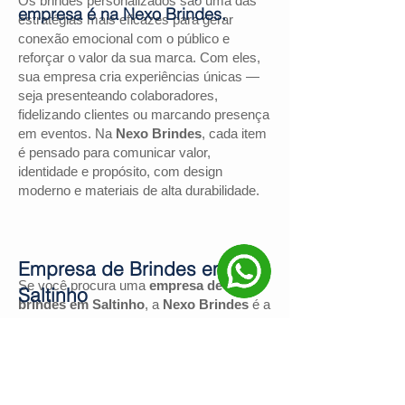
Os brindes personalizados são uma das
empresa é na Nexo Brindes.
estratégias mais eficazes para gerar
conexão emocional com o público e
reforçar o valor da sua marca. Com eles,
sua empresa cria experiências únicas —
seja presenteando colaboradores,
fidelizando clientes ou marcando presença
em eventos. Na
Nexo Brindes
, cada item
é pensado para comunicar valor,
identidade e propósito, com design
moderno e materiais de alta durabilidade.
Empresa de Brindes em
Se você procura uma
empresa de
Saltinho
brindes em Saltinho
, a
Nexo Brindes
é a
escolha certa. Com mais de
130
avaliações positivas no Google
e nota
4,9
, somos reconhecidos pela excelência
no atendimento e pelas soluções
personalizadas para negócios de todos os