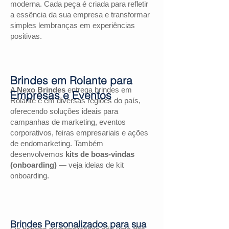
moderna. Cada peça é criada para refletir
a essência da sua empresa e transformar
simples lembranças em experiências
positivas.
Brindes em Rolante para
A
Nexo Brindes
entrega brindes em
Empresas e Eventos
Rolante e em diversas regiões do país,
oferecendo soluções ideais para
campanhas de marketing, eventos
corporativos, feiras empresariais e ações
de endomarketing. Também
desenvolvemos
kits de boas-vindas
(onboarding)
— veja ideias de kit
onboarding.
Brindes Personalizados para sua