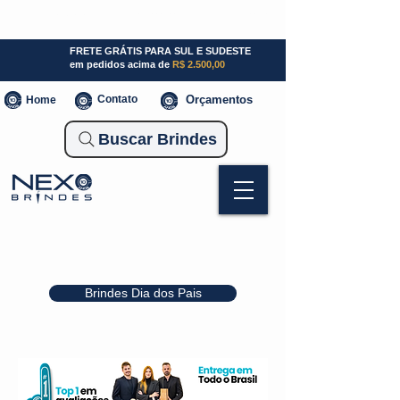
SP (11) 941000700
SC (47) 93300-3924
RS (51) 30661020
FRETE GRÁTIS PARA SUL E SUDESTE
em pedidos acima de
R$ 2.500,00
Contato
Orçamentos
Home
Buscar Brindes
Brindes Dia dos Pais