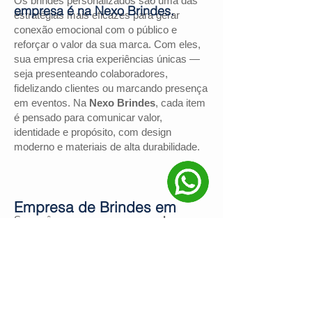
Os brindes personalizados são uma das
empresa é na Nexo Brindes.
estratégias mais eficazes para gerar
conexão emocional com o público e
reforçar o valor da sua marca. Com eles,
sua empresa cria experiências únicas —
seja presenteando colaboradores,
fidelizando clientes ou marcando presença
em eventos. Na
Nexo Brindes
, cada item
é pensado para comunicar valor,
identidade e propósito, com design
moderno e materiais de alta durabilidade.
Empresa de Brindes em
Se você procura uma
empresa de
Rolante
brindes em Rolante
, a
Nexo Brindes
é a
escolha certa. Com mais de
130
avaliações positivas no Google
e nota
4,9
, somos reconhecidos pela excelência
no atendimento e pelas soluções
personalizadas para negócios de todos os