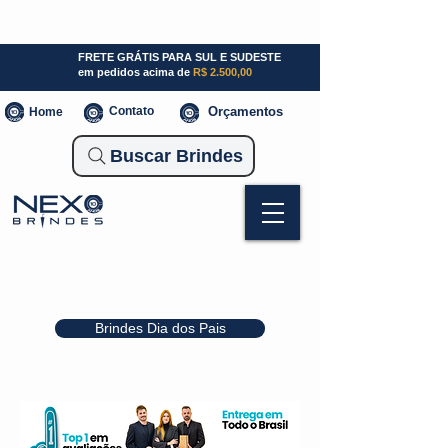
SP (11) 941000700
SC (47) 93300-3924
RS (51) 30661020
FRETE GRÁTIS PARA SUL E SUDESTE
em pedidos acima de
R$ 2.500,00
Contato
Orçamentos
Home
Buscar Brindes
Brindes Dia dos Pais