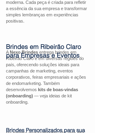
moderna. Cada peça é criada para refletir
a essência da sua empresa e transformar
simples lembranças em experiências
positivas.
Brindes em Ribeirão Claro
A
Nexo Brindes
entrega brindes em
para Empresas e Eventos
Ribeirão Claro e em diversas regiões do
país, oferecendo soluções ideais para
campanhas de marketing, eventos
corporativos, feiras empresariais e ações
de endomarketing. Também
desenvolvemos
kits de boas-vindas
(onboarding)
— veja ideias de kit
onboarding.
Brindes Personalizados para sua