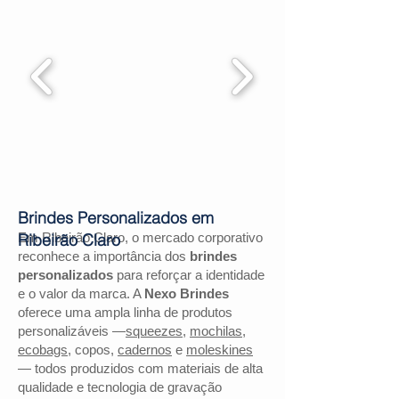
Brindes Personalizados em
Em Ribeirão Claro, o mercado corporativo
Ribeirão Claro
reconhece a importância dos
brindes
personalizados
para reforçar a identidade
e o valor da marca. A
Nexo Brindes
oferece uma ampla linha de produtos
personalizáveis —
squeezes
,
mochilas
,
ecobags
, copos,
cadernos
e
moleskines
— todos produzidos com materiais de alta
qualidade e tecnologia de gravação