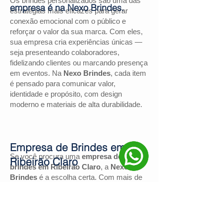
Os brindes personalizados são uma das
empresa é na Nexo Brindes.
estratégias mais eficazes para gerar
conexão emocional com o público e
reforçar o valor da sua marca. Com eles,
sua empresa cria experiências únicas —
seja presenteando colaboradores,
fidelizando clientes ou marcando presença
em eventos. Na
Nexo Brindes
, cada item
é pensado para comunicar valor,
identidade e propósito, com design
moderno e materiais de alta durabilidade.
Empresa de Brindes em
Se você procura uma
empresa de
Ribeirão Claro
brindes em Ribeirão Claro
, a
Nexo
Brindes
é a escolha certa. Com mais de
130 avaliações positivas no Google
e
nota
4,9
, somos reconhecidos pela
excelência no atendimento e pelas
soluções personalizadas para negócios de