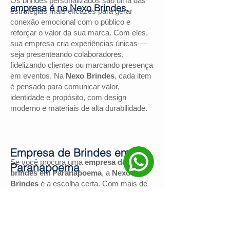
Os brindes personalizados são uma das
empresa é na Nexo Brindes.
estratégias mais eficazes para gerar
conexão emocional com o público e
reforçar o valor da sua marca. Com eles,
sua empresa cria experiências únicas —
seja presenteando colaboradores,
fidelizando clientes ou marcando presença
em eventos. Na
Nexo Brindes
, cada item
é pensado para comunicar valor,
identidade e propósito, com design
moderno e materiais de alta durabilidade.
Empresa de Brindes em
Se você procura uma
empresa de
Paranapoema
brindes em Paranapoema
, a
Nexo
Brindes
é a escolha certa. Com mais de
130 avaliações positivas no Google
e
nota
4,9
, somos reconhecidos pela
excelência no atendimento e pelas
soluções personalizadas para negócios de