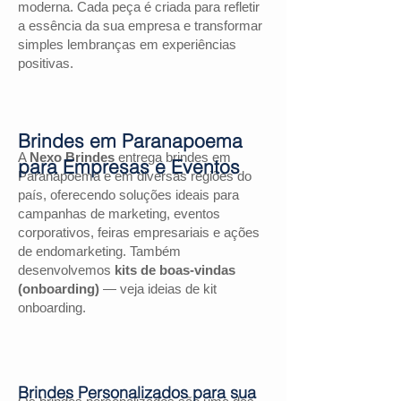
moderna. Cada peça é criada para refletir
a essência da sua empresa e transformar
simples lembranças em experiências
positivas.
Brindes em Paranapoema
A
Nexo Brindes
entrega brindes em
para Empresas e Eventos
Paranapoema e em diversas regiões do
país, oferecendo soluções ideais para
campanhas de marketing, eventos
corporativos, feiras empresariais e ações
de endomarketing. Também
desenvolvemos
kits de boas-vindas
(onboarding)
— veja ideias de kit
onboarding.
Brindes Personalizados para sua