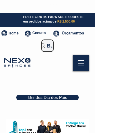
SP (11) 941000700
SC (47) 93300-3924
RS (51) 30661020
FRETE GRÁTIS PARA SUL E SUDESTE
em pedidos acima de
R$ 2.500,00
Contato
Orçamentos
Home
Buscar Brindes
Brindes Dia dos Pais