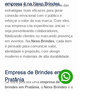
empresa é na Nexo Brindes.
Os brindes personalizados são uma das
estratégias mais eficazes para gerar
conexão emocional com o público e
reforçar o valor da sua marca. Com eles,
sua empresa cria experiências únicas —
seja presenteando colaboradores,
fidelizando clientes ou marcando presença
em eventos. Na
Nexo Brindes
, cada item
é pensado para comunicar valor,
identidade e propósito, com design
moderno e materiais de alta durabilidade.
Empresa de Brindes em
Pratânia
Se você procura uma
empresa de
brindes em Pratânia
, a
Nexo Brindes
é a
escolha certa. Com mais de
130
avaliações positivas no Google
e nota
4,9
, somos reconhecidos pela excelência
no atendimento e pelas soluções