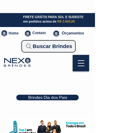
SP (11) 941000700
SC (47) 93300-3924
RS (51) 30661020
FRETE GRÁTIS PARA SUL E SUDESTE
em pedidos acima de
R$ 2.500,00
Contato
Orçamentos
Home
Buscar Brindes
Brindes Dia dos Pais