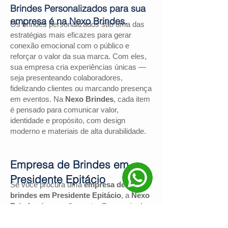
Brindes Personalizados para sua
empresa é na Nexo Brindes.
Os brindes personalizados são uma das
estratégias mais eficazes para gerar
conexão emocional com o público e
reforçar o valor da sua marca. Com eles,
sua empresa cria experiências únicas —
seja presenteando colaboradores,
fidelizando clientes ou marcando presença
em eventos. Na
Nexo Brindes
, cada item
é pensado para comunicar valor,
identidade e propósito, com design
moderno e materiais de alta durabilidade.
Empresa de Brindes em
Presidente Epitácio
Se você procura uma
empresa de
brindes em Presidente Epitácio
, a
Nexo
Brindes
é a escolha certa. Com mais de
130 avaliações positivas no Google
e
nota
4,9
, somos reconhecidos pela