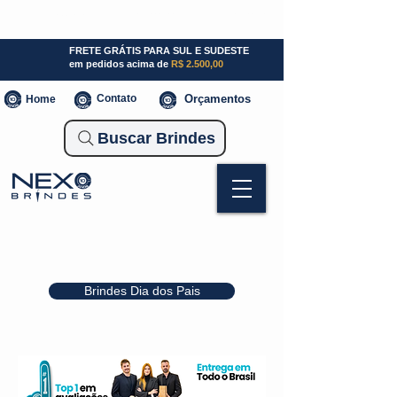
SP (11) 941000700
SC (47) 93300-3924
RS (51) 30661020
FRETE GRÁTIS PARA SUL E SUDESTE
em pedidos acima de
R$ 2.500,00
Contato
Orçamentos
Home
Buscar Brindes
Brindes Dia dos Pais