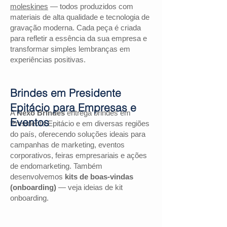
moleskines
— todos produzidos com
materiais de alta qualidade e tecnologia de
gravação moderna. Cada peça é criada
para refletir a essência da sua empresa e
transformar simples lembranças em
experiências positivas.
Brindes em Presidente
Epitácio para Empresas e
A
Nexo Brindes
entrega brindes em
Eventos
Presidente Epitácio e em diversas regiões
do país, oferecendo soluções ideais para
campanhas de marketing, eventos
corporativos, feiras empresariais e ações
de endomarketing. Também
desenvolvemos
kits de boas-vindas
(onboarding)
— veja ideias de kit
onboarding.