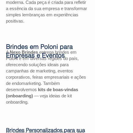
moderna. Cada peça é criada para refletir
a essência da sua empresa e transformar
simples lembranças em experiências
positivas.
Brindes em Poloni para
A
Nexo Brindes
entrega brindes em
Empresas e Eventos
Poloni e em diversas regiões do país,
oferecendo soluções ideais para
campanhas de marketing, eventos
corporativos, feiras empresariais e ações
de endomarketing. Também
desenvolvemos
kits de boas-vindas
(onboarding)
— veja ideias de kit
onboarding.
Brindes Personalizados para sua