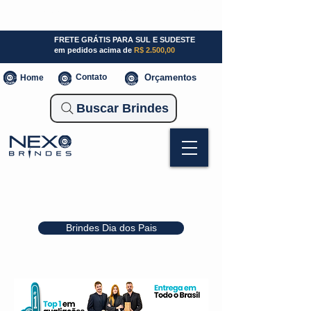
SP (11) 941000700
SC (47) 93300-3924
RS (51) 30661020
FRETE GRÁTIS PARA SUL E SUDESTE
em pedidos acima de
R$ 2.500,00
Contato
Orçamentos
Home
Buscar Brindes
Brindes Dia dos Pais