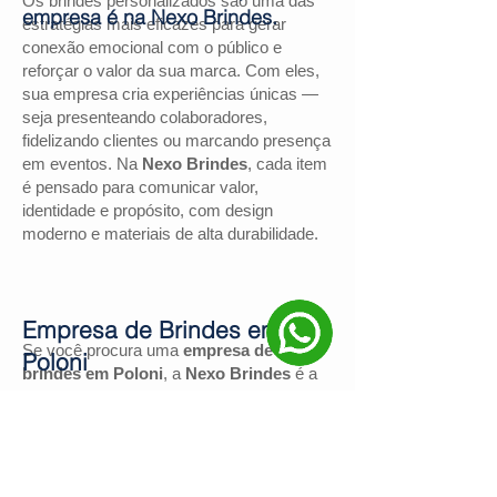
Os brindes personalizados são uma das
empresa é na Nexo Brindes.
estratégias mais eficazes para gerar
conexão emocional com o público e
reforçar o valor da sua marca. Com eles,
sua empresa cria experiências únicas —
seja presenteando colaboradores,
fidelizando clientes ou marcando presença
em eventos. Na
Nexo Brindes
, cada item
é pensado para comunicar valor,
identidade e propósito, com design
moderno e materiais de alta durabilidade.
Empresa de Brindes em
Se você procura uma
empresa de
Poloni
brindes em Poloni
, a
Nexo Brindes
é a
escolha certa. Com mais de
130
avaliações positivas no Google
e nota
4,9
, somos reconhecidos pela excelência
no atendimento e pelas soluções
personalizadas para negócios de todos os