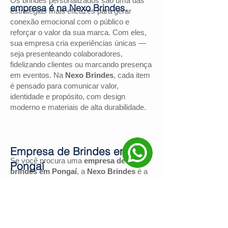
Os brindes personalizados são uma das
empresa é na Nexo Brindes.
estratégias mais eficazes para gerar
conexão emocional com o público e
reforçar o valor da sua marca. Com eles,
sua empresa cria experiências únicas —
seja presenteando colaboradores,
fidelizando clientes ou marcando presença
em eventos. Na
Nexo Brindes
, cada item
é pensado para comunicar valor,
identidade e propósito, com design
moderno e materiais de alta durabilidade.
Empresa de Brindes em
Se você procura uma
empresa de
Pongaí
brindes em Pongaí
, a
Nexo Brindes
é a
escolha certa. Com mais de
130
avaliações positivas no Google
e nota
4,9
, somos reconhecidos pela excelência
no atendimento e pelas soluções
personalizadas para negócios de todos os