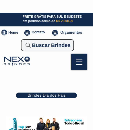
SP (11) 941000700
SC (47) 93300-3924
RS (51) 30661020
FRETE GRÁTIS PARA SUL E SUDESTE
em pedidos acima de
R$ 2.500,00
Contato
Orçamentos
Home
Buscar Brindes
Brindes Dia dos Pais