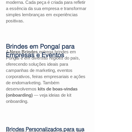
moderna. Cada peça é criada para refletir
a essência da sua empresa e transformar
simples lembranças em experiências
positivas.
Brindes em Pongaí para
A
Nexo Brindes
entrega brindes em
Empresas e Eventos
Pongaí e em diversas regiões do país,
oferecendo soluções ideais para
campanhas de marketing, eventos
corporativos, feiras empresariais e ações
de endomarketing. Também
desenvolvemos
kits de boas-vindas
(onboarding)
— veja ideias de kit
onboarding.
Brindes Personalizados para sua