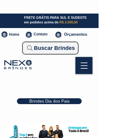
SP (11) 941000700
SC (47) 93300-3924
RS (51) 30661020
FRETE GRÁTIS PARA SUL E SUDESTE
em pedidos acima de
R$ 2.500,00
Contato
Orçamentos
Home
Buscar Brindes
Brindes Dia dos Pais