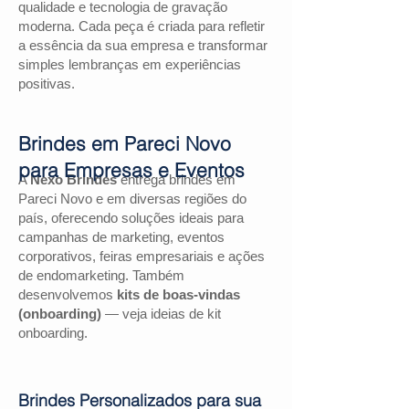
qualidade e tecnologia de gravação
moderna. Cada peça é criada para refletir
a essência da sua empresa e transformar
simples lembranças em experiências
positivas.
Brindes em Pareci Novo
para Empresas e Eventos
A
Nexo Brindes
entrega brindes em
Pareci Novo e em diversas regiões do
país, oferecendo soluções ideais para
campanhas de marketing, eventos
corporativos, feiras empresariais e ações
de endomarketing. Também
desenvolvemos
kits de boas-vindas
(onboarding)
— veja ideias de kit
onboarding.
Brindes Personalizados para sua