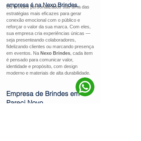
empresa é na Nexo Brindes.
Os brindes personalizados são uma das
estratégias mais eficazes para gerar
conexão emocional com o público e
reforçar o valor da sua marca. Com eles,
sua empresa cria experiências únicas —
seja presenteando colaboradores,
fidelizando clientes ou marcando presença
em eventos. Na
Nexo Brindes
, cada item
é pensado para comunicar valor,
identidade e propósito, com design
moderno e materiais de alta durabilidade.
Empresa de Brindes em
Pareci Novo
Se você procura uma
empresa de
brindes em Pareci Novo
, a
Nexo
Brindes
é a escolha certa. Com mais de
130 avaliações positivas no Google
e
nota
4,9
, somos reconhecidos pela
excelência no atendimento e pelas