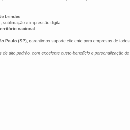
de brindes
k, sublimação e impressão digital
erritório nacional
ão Paulo (SP)
, garantimos suporte eficiente para empresas de todo
 de alto padrão, com excelente custo-benefício e personalização d
Av. Brig. Faria Lima, 1572 - 1022 - Jardim