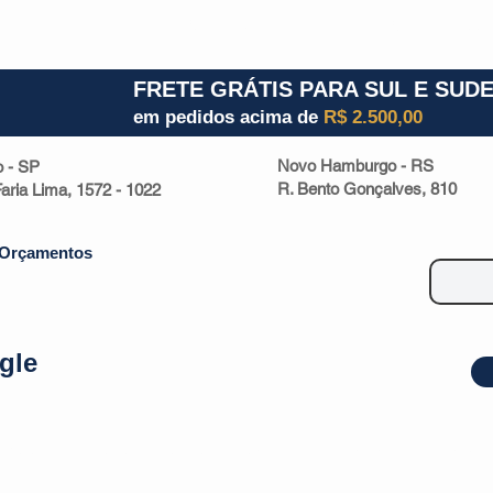
1) 941000700
RS (51) 30661020
SC (47) 9330
FRETE GRÁTIS PARA SUL E SUD
em pedidos acima de
R$ 2.500,00
Novo Hamburgo - RS
o - SP
R. Bento Gonçalves, 810
 Faria Lima, 1572 - 1022
Orçamentos
gle
| Malas
Utilidade Doméstica
Eletrônicos
Escritório
Esportivos