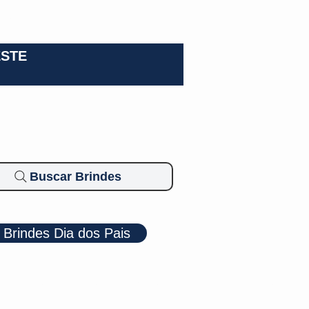
0-3924
ESTE
Buscar Brindes
Brindes Dia dos Pais
Cosméticos
Diversos
Brindes Ecológicos
Blog
Mais