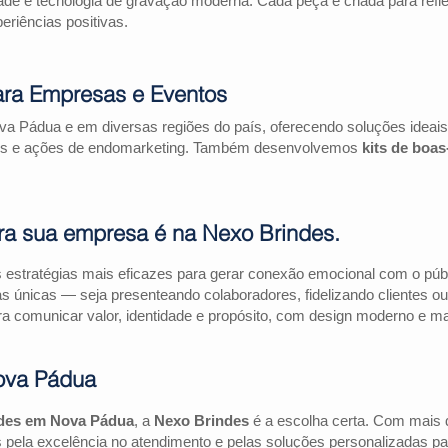
ade e tecnologia de gravação moderna. Cada peça é criada para refl
riências positivas.
ra Empresas e Eventos
a Pádua e em diversas regiões do país, oferecendo soluções ideai
riais e ações de endomarketing. Também desenvolvemos
kits de boa
ra sua empresa é na Nexo Brindes.
estratégias mais eficazes para gerar conexão emocional com o públi
as únicas — seja presenteando colaboradores, fidelizando clientes
a comunicar valor, identidade e propósito, com design moderno e mate
ova Pádua
ndes em Nova Pádua
, a
Nexo Brindes
é a escolha certa. Com mais 
pela excelência no atendimento e pelas soluções personalizadas pa