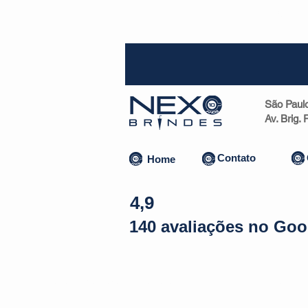
SP (1
São Paul
Av. Brig.
Contato
Home
4,9
140 avaliações no Goo
Almofadas | Máscaras
Canecas
Copos
Bolsas | Pastas 