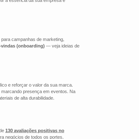
etir a essência da sua empresa e
s para campanhas de marketing,
s-vindas (onboarding)
— veja ideias de
co e reforçar o valor da sua marca.
 ou marcando presença em eventos. Na
riais de alta durabilidade.
de
130 avaliações positivas no
ra negócios de todos os portes.