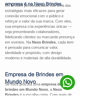
empresa é na Nexo Brindes.
Os brindes personalizados são uma das
estratégias mais eficazes para gerar
conexão emocional com o público e
reforçar o valor da sua marca. Com eles,
sua empresa cria experiências únicas —
seja presenteando colaboradores,
fidelizando clientes ou marcando presença
em eventos. Na
Nexo Brindes
, cada item
é pensado para comunicar valor,
identidade e propósito, com design
moderno e materiais de alta durabilidade.
Empresa de Brindes em
Mundo Novo
Se você procura uma
empresa de
brindes em Mundo Novo
, a
Nexo
Brindes
é a escolha certa. Com mais de
130 avaliações positivas no Google
e
nota
4,9
, somos reconhecidos pela
excelência no atendimento e pelas