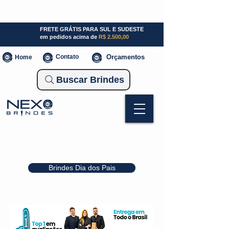
SP (11) 941000700
SC (47) 93300-3924
RS (51) 30661020
FRETE GRÁTIS PARA SUL E SUDESTE
em pedidos acima de
R$ 2.500,00
Contato
Orçamentos
Home
Buscar Brindes
Brindes Dia dos Pais