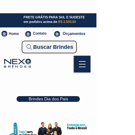
SP (11) 941000700
SC (47) 93300-3924
RS (51) 30661020
FRETE GRÁTIS PARA SUL E SUDESTE
em pedidos acima de
R$ 2.500,00
Contato
Orçamentos
Home
Buscar Brindes
Brindes Dia dos Pais