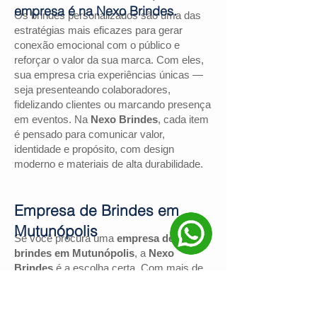
empresa é na Nexo Brindes.
Os brindes personalizados são uma das
estratégias mais eficazes para gerar
conexão emocional com o público e
reforçar o valor da sua marca. Com eles,
sua empresa cria experiências únicas —
seja presenteando colaboradores,
fidelizando clientes ou marcando presença
em eventos. Na
Nexo Brindes
, cada item
é pensado para comunicar valor,
identidade e propósito, com design
moderno e materiais de alta durabilidade.
Empresa de Brindes em
Mutunópolis
Se você procura uma
empresa de
brindes em Mutunópolis
, a
Nexo
Brindes
é a escolha certa. Com mais de
130 avaliações positivas no Google
e
nota
4,9
, somos reconhecidos pela
excelência no atendimento e pelas