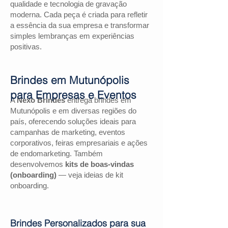
qualidade e tecnologia de gravação
moderna. Cada peça é criada para refletir
a essência da sua empresa e transformar
simples lembranças em experiências
positivas.
Brindes em Mutunópolis
para Empresas e Eventos
A
Nexo Brindes
entrega brindes em
Mutunópolis e em diversas regiões do
país, oferecendo soluções ideais para
campanhas de marketing, eventos
corporativos, feiras empresariais e ações
de endomarketing. Também
desenvolvemos
kits de boas-vindas
(onboarding)
— veja ideias de kit
onboarding.
Brindes Personalizados para sua