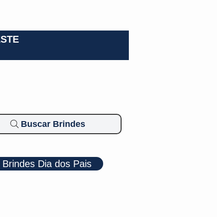
0-3924
ESTE
Buscar Brindes
Brindes Dia dos Pais
Cosméticos
Diversos
Brindes Ecológicos
Blog
Mais