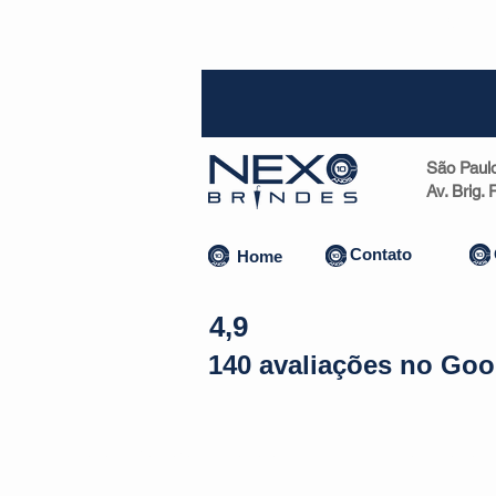
SP (1
São Paul
Av. Brig.
Contato
Home
4,9
140 avaliações no Goo
Almofadas | Máscaras
Canecas
Copos
Bolsas | Pastas 