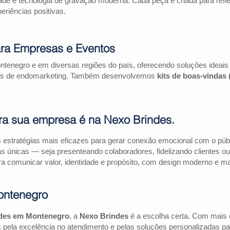
ade e tecnologia de gravação moderna. Cada peça é criada para refl
riências positivas.
ra Empresas e Eventos
tenegro e em diversas regiões do país, oferecendo soluções ideai
ações de endomarketing. Também desenvolvemos
kits de boas-vindas
ra sua empresa é na Nexo Brindes.
estratégias mais eficazes para gerar conexão emocional com o públi
as únicas — seja presenteando colaboradores, fidelizando clientes
a comunicar valor, identidade e propósito, com design moderno e mate
ontenegro
ndes em Montenegro
, a
Nexo Brindes
é a escolha certa. Com mais 
pela excelência no atendimento e pelas soluções personalizadas pa