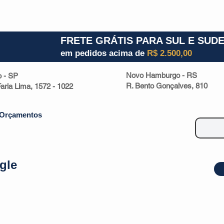
1) 941000700
RS (51) 30661020
SC (47) 9330
FRETE GRÁTIS PARA SUL E SUD
em pedidos acima de
R$ 2.500,00
Novo Hamburgo - RS
o - SP
R. Bento Gonçalves, 810
 Faria Lima, 1572 - 1022
Orçamentos
gle
| Malas
Utilidade Doméstica
Eletrônicos
Escritório
Esportivos