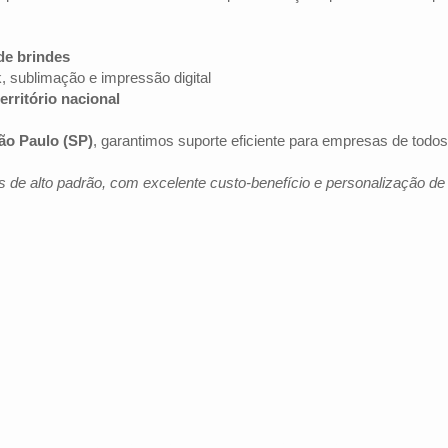
de brindes
k, sublimação e impressão digital
erritório nacional
ão Paulo (SP)
, garantimos suporte eficiente para empresas de todo
 de alto padrão, com excelente custo-benefício e personalização d
Av. Brig. Faria Lima, 1572 - 1022 - Jardim