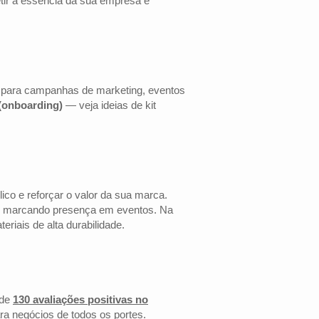
etir a essência da sua empresa e
s para campanhas de marketing, eventos
 (onboarding)
— veja ideias de kit
co e reforçar o valor da sua marca.
 ou marcando presença em eventos. Na
riais de alta durabilidade.
de
130 avaliações positivas no
ra negócios de todos os portes.