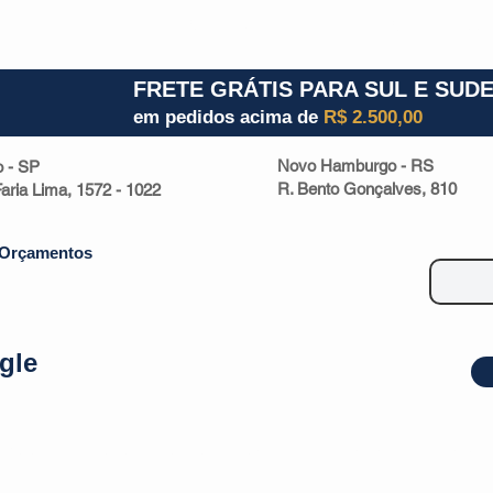
1) 941000700
RS (51) 30661020
SC (47) 9330
FRETE GRÁTIS PARA SUL E SUD
em pedidos acima de
R$ 2.500,00
Novo Hamburgo - RS
o - SP
R. Bento Gonçalves, 810
 Faria Lima, 1572 - 1022
Orçamentos
gle
| Malas
Utilidade Doméstica
Eletrônicos
Escritório
Esportivos