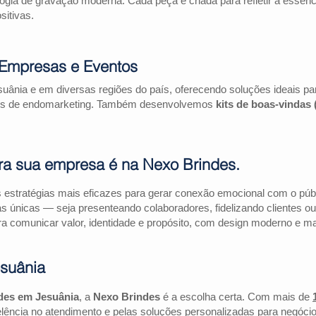
logia de gravação moderna. Cada peça é criada para refletir a essên
itivas.
 Empresas e Eventos
uânia e em diversas regiões do país, oferecendo soluções ideais p
ações de endomarketing. Também desenvolvemos
kits de boas-vindas
ra sua empresa é na Nexo Brindes.
estratégias mais eficazes para gerar conexão emocional com o públi
as únicas — seja presenteando colaboradores, fidelizando clientes
a comunicar valor, identidade e propósito, com design moderno e mate
suânia
des em Jesuânia
, a
Nexo Brindes
é a escolha certa. Com mais de
lência no atendimento e pelas soluções personalizadas para negócio