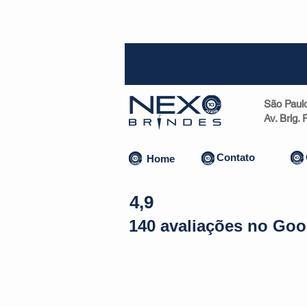
SP (1
São Paul
Av. Brig.
Contato
Home
4,9
140 avaliações no Goo
Almofadas | Máscaras
Canecas
Copos
Bolsas | Pastas 