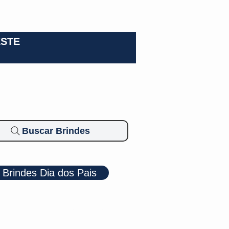
0-3924
ESTE
Buscar Brindes
Brindes Dia dos Pais
Cosméticos
Diversos
Brindes Ecológicos
Blog
Mais