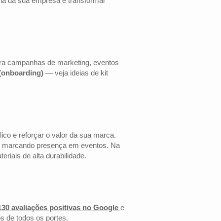
cia da sua empresa e transformar
ara campanhas de marketing, eventos
 (onboarding)
— veja ideias de kit
co e reforçar o valor da sua marca.
 ou marcando presença em eventos. Na
riais de alta durabilidade.
130 avaliações positivas no Google
e
s de todos os portes.