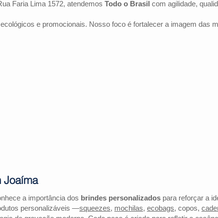
Rua Faria Lima 1572, atendemos
Todo o Brasil
com agilidade, quali
 ecológicos e promocionais. Nosso foco é fortalecer a imagem das 
m Joaíma
onhece a importância dos
brindes personalizados
para reforçar a i
odutos personalizáveis —
squeezes
,
mochilas
,
ecobags
, copos,
cade