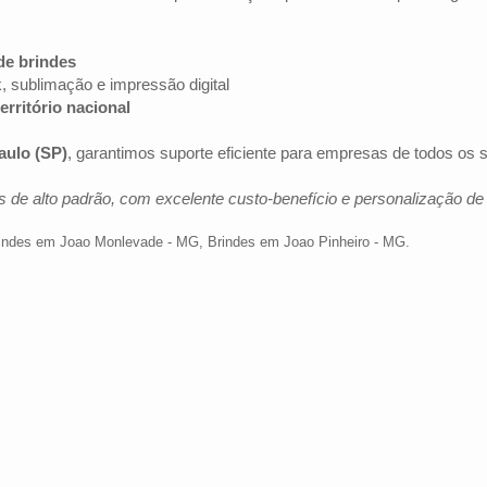
de brindes
k, sublimação e impressão digital
erritório nacional
aulo (SP)
, garantimos suporte eficiente para empresas de todos os
 de alto padrão, com excelente custo-benefício e personalização d
indes em Joao Monlevade - MG
,
Brindes em Joao Pinheiro - MG
.
Av. Brig. Faria Lima, 1572 - 1022 - Jardim