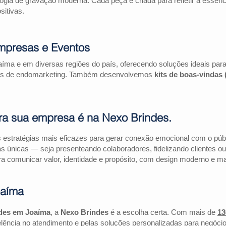
logia de gravação moderna. Cada peça é criada para refletir a essên
itivas.
mpresas e Eventos
íma e em diversas regiões do país, oferecendo soluções ideais pa
ações de endomarketing. Também desenvolvemos
kits de boas-vindas
ra sua empresa é na Nexo Brindes.
estratégias mais eficazes para gerar conexão emocional com o públi
as únicas — seja presenteando colaboradores, fidelizando clientes
a comunicar valor, identidade e propósito, com design moderno e mate
oaíma
des em Joaíma
, a
Nexo Brindes
é a escolha certa. Com mais de
13
lência no atendimento e pelas soluções personalizadas para negócio