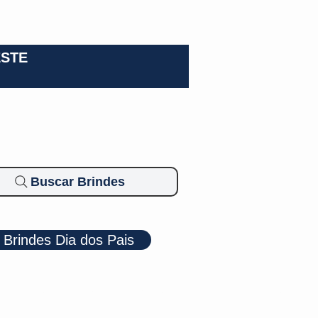
0-3924
ESTE
Buscar Brindes
Brindes Dia dos Pais
Cosméticos
Diversos
Brindes Ecológicos
Blog
Mais