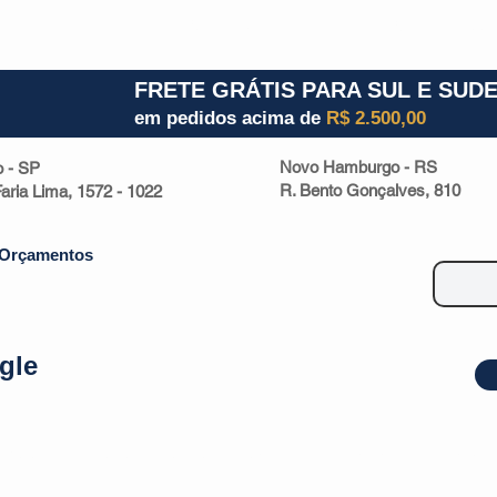
1) 941000700
RS (51) 30661020
SC (47) 9330
FRETE GRÁTIS PARA SUL E SUD
em pedidos acima de
R$ 2.500,00
Novo Hamburgo - RS
o - SP
R. Bento Gonçalves, 810
 Faria Lima, 1572 - 1022
Orçamentos
gle
| Malas
Utilidade Doméstica
Eletrônicos
Escritório
Esportivos