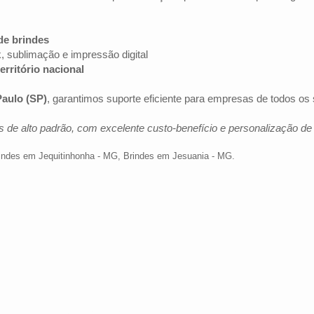
de brindes
k, sublimação e impressão digital
erritório nacional
aulo (SP)
, garantimos suporte eficiente para empresas de todos o
 de alto padrão, com excelente custo-benefício e personalização d
indes em Jequitinhonha - MG
,
Brindes em Jesuania - MG
.
Av. Brig. Faria Lima, 1572 - 1022 - Jardim