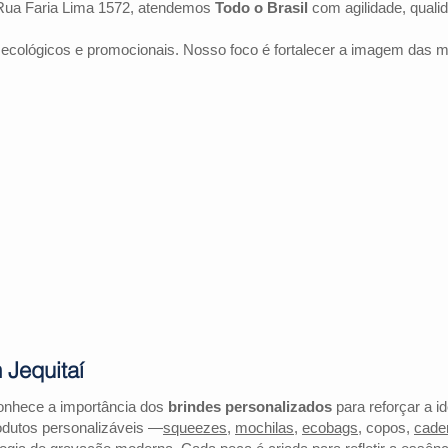
Rua Faria Lima 1572, atendemos
Todo o Brasil
com agilidade, quali
 ecológicos e promocionais. Nosso foco é fortalecer a imagem das 
 Jequitaí
conhece a importância dos
brindes personalizados
para reforçar a i
odutos personalizáveis —
squeezes
,
mochilas
,
ecobags
, copos,
cade