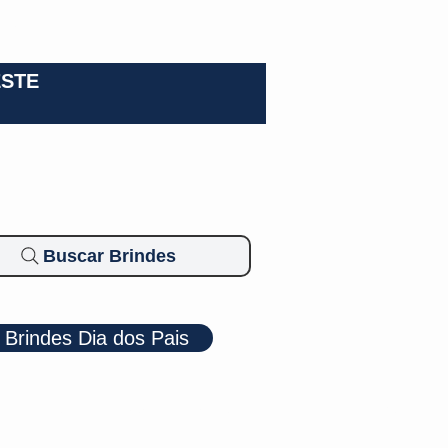
0-3924
ESTE
Buscar Brindes
Brindes Dia dos Pais
Cosméticos
Diversos
Brindes Ecológicos
Blog
Mais