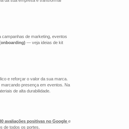
cia da sua empresa e transformar
ara campanhas de marketing, eventos
 (onboarding)
— veja ideias de kit
co e reforçar o valor da sua marca.
 ou marcando presença em eventos. Na
riais de alta durabilidade.
30 avaliações positivas no Google
e
s de todos os portes.