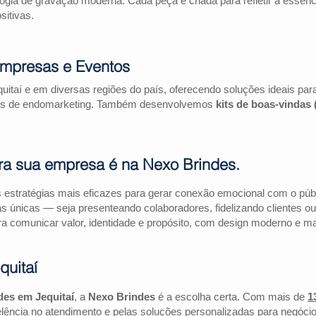
logia de gravação moderna. Cada peça é criada para refletir a essên
itivas.
Empresas e Eventos
uitaí e em diversas regiões do país, oferecendo soluções ideais p
ações de endomarketing. Também desenvolvemos
kits de boas-vindas
ra sua empresa é na Nexo Brindes.
estratégias mais eficazes para gerar conexão emocional com o públi
as únicas — seja presenteando colaboradores, fidelizando clientes
a comunicar valor, identidade e propósito, com design moderno e mate
quitaí
des em Jequitaí
, a
Nexo Brindes
é a escolha certa. Com mais de
1
lência no atendimento e pelas soluções personalizadas para negócio