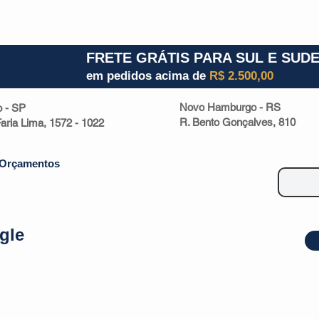
1) 941000700
RS (51) 30661020
SC (47) 9330
FRETE GRÁTIS PARA SUL E SUD
em pedidos acima de
R$ 2.500,00
Novo Hamburgo - RS
o - SP
R. Bento Gonçalves, 810
 Faria Lima, 1572 - 1022
Orçamentos
gle
| Malas
Utilidade Doméstica
Eletrônicos
Escritório
Esportivos