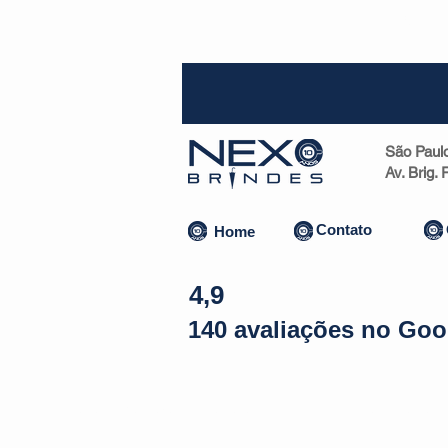
SP (1
São Paul
Av. Brig.
Contato
Home
4,9
140 avaliações no Goo
Almofadas | Máscaras
Canecas
Copos
Bolsas | Pastas 