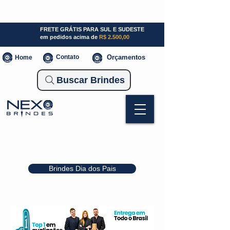
SP (11) 941000700
SC (47) 93300-3924
RS (51) 30661020
FRETE GRÁTIS PARA SUL E SUDESTE
em pedidos acima de
R$ 2.500,00
Contato
Orçamentos
Home
Buscar Brindes
Brindes Dia dos Pais