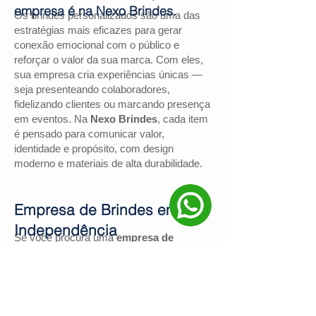
empresa é na Nexo Brindes.
Os brindes personalizados são uma das
estratégias mais eficazes para gerar
conexão emocional com o público e
reforçar o valor da sua marca. Com eles,
sua empresa cria experiências únicas —
seja presenteando colaboradores,
fidelizando clientes ou marcando presença
em eventos. Na
Nexo Brindes
, cada item
é pensado para comunicar valor,
identidade e propósito, com design
moderno e materiais de alta durabilidade.
Empresa de Brindes em
Independência
Se você procura uma
empresa de
brindes em Independência
, a
Nexo
Brindes
é a escolha certa. Com mais de
130 avaliações positivas no Google
e
nota
4,9
, somos reconhecidos pela
excelência no atendimento e pelas