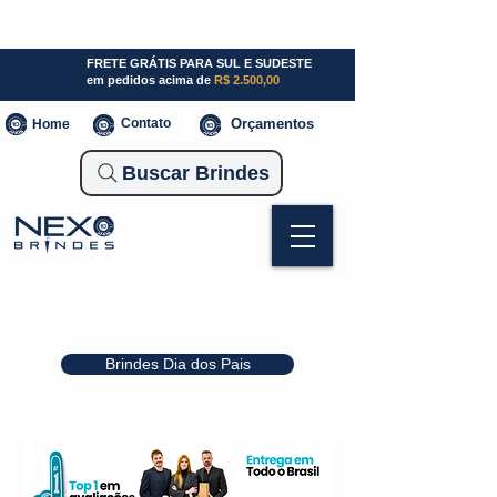
SP (11) 941000700
SC (47) 93300-3924
RS (51) 30661020
FRETE GRÁTIS PARA SUL E SUDESTE
em pedidos acima de
R$ 2.500,00
Contato
Orçamentos
Home
Buscar Brindes
Brindes Dia dos Pais