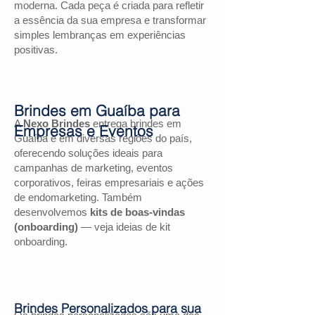
moderna. Cada peça é criada para refletir
a essência da sua empresa e transformar
simples lembranças em experiências
positivas.
Brindes em Guaíba para
A
Nexo Brindes
entrega brindes em
Empresas e Eventos
Guaíba e em diversas regiões do país,
oferecendo soluções ideais para
campanhas de marketing, eventos
corporativos, feiras empresariais e ações
de endomarketing. Também
desenvolvemos
kits de boas-vindas
(onboarding)
— veja ideias de kit
onboarding.
Brindes Personalizados para sua