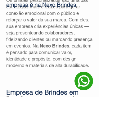
Os brindes personalizados são uma das
empresa é na Nexo Brindes.
estratégias mais eficazes para gerar
conexão emocional com o público e
reforçar o valor da sua marca. Com eles,
sua empresa cria experiências únicas —
seja presenteando colaboradores,
fidelizando clientes ou marcando presença
em eventos. Na
Nexo Brindes
, cada item
é pensado para comunicar valor,
identidade e propósito, com design
moderno e materiais de alta durabilidade.
Empresa de Brindes em
Se você procura uma
empresa de
Guaíba
brindes em Guaíba
, a
Nexo Brindes
é a
escolha certa. Com mais de
130
avaliações positivas no Google
e nota
4,9
, somos reconhecidos pela excelência
no atendimento e pelas soluções
personalizadas para negócios de todos os