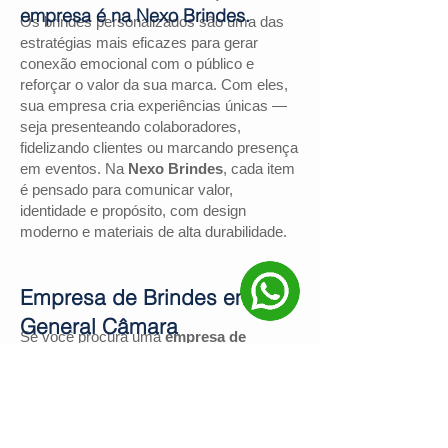
empresa é na Nexo Brindes.
Os brindes personalizados são uma das
estratégias mais eficazes para gerar
conexão emocional com o público e
reforçar o valor da sua marca. Com eles,
sua empresa cria experiências únicas —
seja presenteando colaboradores,
fidelizando clientes ou marcando presença
em eventos. Na
Nexo Brindes
, cada item
é pensado para comunicar valor,
identidade e propósito, com design
moderno e materiais de alta durabilidade.
Empresa de Brindes em
General Câmara
Se você procura uma
empresa de
brindes em General Câmara
, a
Nexo
Brindes
é a escolha certa. Com mais de
130 avaliações positivas no Google
e
nota
4,9
, somos reconhecidos pela
excelência no atendimento e pelas