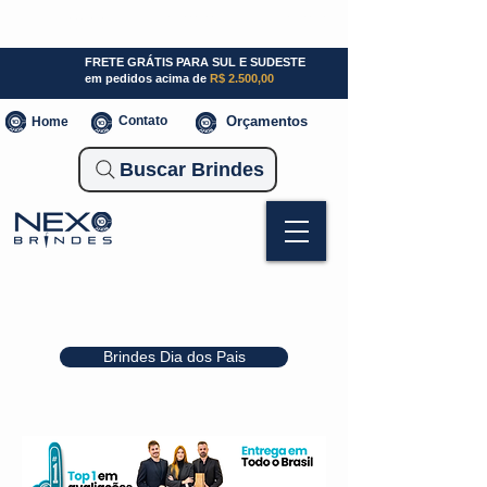
SP (11) 941000700
SC (47) 93300-3924
RS (51) 30661020
FRETE GRÁTIS PARA SUL E SUDESTE
em pedidos acima de
R$ 2.500,00
Contato
Orçamentos
Home
Buscar Brindes
Brindes Dia dos Pais