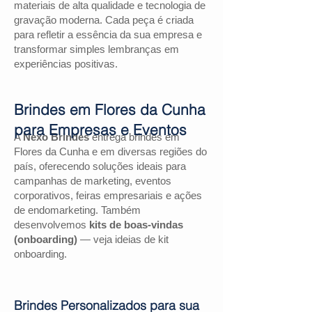
materiais de alta qualidade e tecnologia de
gravação moderna. Cada peça é criada
para refletir a essência da sua empresa e
transformar simples lembranças em
experiências positivas.
Brindes em Flores da Cunha
para Empresas e Eventos
A
Nexo Brindes
entrega brindes em
Flores da Cunha e em diversas regiões do
país, oferecendo soluções ideais para
campanhas de marketing, eventos
corporativos, feiras empresariais e ações
de endomarketing. Também
desenvolvemos
kits de boas-vindas
(onboarding)
— veja ideias de kit
onboarding.
Brindes Personalizados para sua