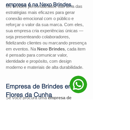
empresa é na Nexo Brindes.
Os brindes personalizados são uma das
estratégias mais eficazes para gerar
conexão emocional com o público e
reforçar o valor da sua marca. Com eles,
sua empresa cria experiências únicas —
seja presenteando colaboradores,
fidelizando clientes ou marcando presença
em eventos. Na
Nexo Brindes
, cada item
é pensado para comunicar valor,
identidade e propósito, com design
moderno e materiais de alta durabilidade.
Empresa de Brindes em
Flores da Cunha
Se você procura uma
empresa de
brindes em Flores da Cunha
, a
Nexo
Brindes
é a escolha certa. Com mais de
130 avaliações positivas no Google
e
nota
4,9
, somos reconhecidos pela
excelência no atendimento e pelas