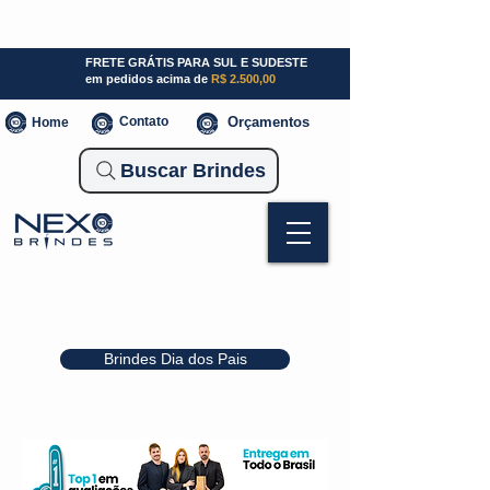
SP (11) 941000700
SC (47) 93300-3924
RS (51) 30661020
FRETE GRÁTIS PARA SUL E SUDESTE
em pedidos acima de
R$ 2.500,00
Contato
Orçamentos
Home
Buscar Brindes
Brindes Dia dos Pais