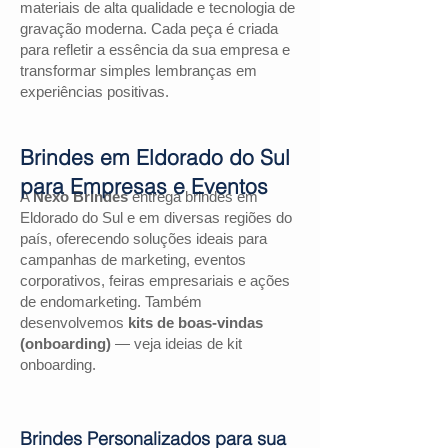
materiais de alta qualidade e tecnologia de
gravação moderna. Cada peça é criada
para refletir a essência da sua empresa e
transformar simples lembranças em
experiências positivas.
Brindes em Eldorado do Sul
para Empresas e Eventos
A
Nexo Brindes
entrega brindes em
Eldorado do Sul e em diversas regiões do
país, oferecendo soluções ideais para
campanhas de marketing, eventos
corporativos, feiras empresariais e ações
de endomarketing. Também
desenvolvemos
kits de boas-vindas
(onboarding)
— veja ideias de kit
onboarding.
Brindes Personalizados para sua