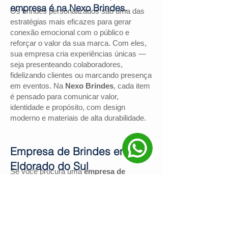
empresa é na Nexo Brindes.
Os brindes personalizados são uma das
estratégias mais eficazes para gerar
conexão emocional com o público e
reforçar o valor da sua marca. Com eles,
sua empresa cria experiências únicas —
seja presenteando colaboradores,
fidelizando clientes ou marcando presença
em eventos. Na
Nexo Brindes
, cada item
é pensado para comunicar valor,
identidade e propósito, com design
moderno e materiais de alta durabilidade.
Empresa de Brindes em
Eldorado do Sul
Se você procura uma
empresa de
brindes em Eldorado do Sul
, a
Nexo
Brindes
é a escolha certa. Com mais de
130 avaliações positivas no Google
e
nota
4,9
, somos reconhecidos pela
excelência no atendimento e pelas