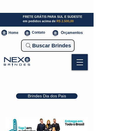
SP (11) 941000700
SC (47) 93300-3924
RS (51) 30661020
FRETE GRÁTIS PARA SUL E SUDESTE
em pedidos acima de
R$ 2.500,00
Contato
Orçamentos
Home
Buscar Brindes
Brindes Dia dos Pais