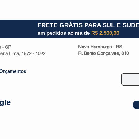
1) 941000700
RS (51) 30661020
SC (47) 9330
FRETE GRÁTIS PARA SUL E SUD
em pedidos acima de
R$ 2.500,00
Novo Hamburgo - RS
o - SP
R. Bento Gonçalves, 810
 Faria Lima, 1572 - 1022
Orçamentos
gle
| Malas
Utilidade Doméstica
Eletrônicos
Escritório
Esportivos