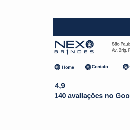
SP (1
São Paul
Av. Brig.
Contato
Home
4,9
140 avaliações no Goo
Almofadas | Máscaras
Canecas
Copos
Bolsas | Pastas 