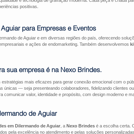
qualidade e tecnologia de gravação moderna. Cada peça é criada par
riências positivas.
 Aguiar para Empresas e Eventos
ermando de Aguiar e em diversas regiões do país, oferecendo soluç
as empresariais e ações de endomarketing. Também desenvolvemos
k
ra sua empresa é na Nexo Brindes.
estratégias mais eficazes para gerar conexão emocional com o públi
as únicas — seja presenteando colaboradores, fidelizando clientes
a comunicar valor, identidade e propósito, com design moderno e mate
lermando de Aguiar
des em Dilermando de Aguiar
, a
Nexo Brindes
é a escolha certa.
dos pela excelência no atendimento e pelas soluções personalizadas