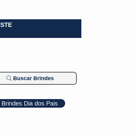
0-3924
ESTE
Buscar Brindes
Brindes Dia dos Pais
Cosméticos
Diversos
Brindes Ecológicos
Blog
Mais