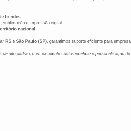
de brindes
k, sublimação e impressão digital
erritório nacional
iar RS
e
São Paulo (SP)
, garantimos suporte eficiente para empres
 de alto padrão, com excelente custo-benefício e personalização d
Av. Brig. Faria Lima, 1572 - 1022 - Jardim