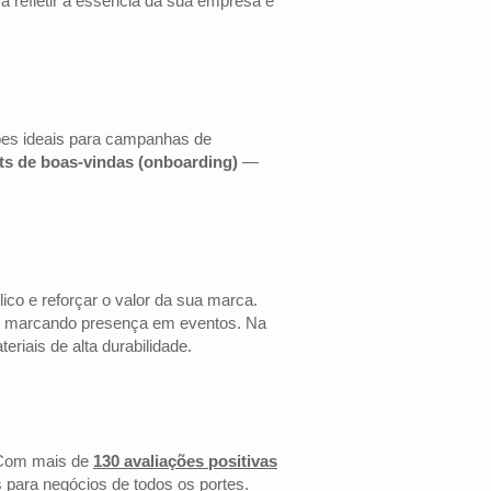
a refletir a essência da sua empresa e
ões ideais para campanhas de
its de boas-vindas (onboarding)
—
co e reforçar o valor da sua marca.
 ou marcando presença em eventos. Na
riais de alta durabilidade.
 Com mais de
130 avaliações positivas
 para negócios de todos os portes.