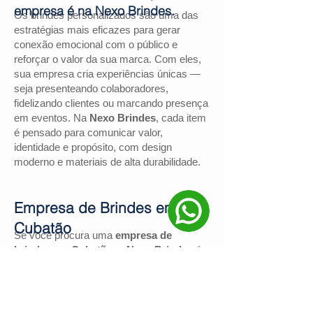
empresa é na Nexo Brindes.
Os brindes personalizados são uma das
estratégias mais eficazes para gerar
conexão emocional com o público e
reforçar o valor da sua marca. Com eles,
sua empresa cria experiências únicas —
seja presenteando colaboradores,
fidelizando clientes ou marcando presença
em eventos. Na
Nexo Brindes
, cada item
é pensado para comunicar valor,
identidade e propósito, com design
moderno e materiais de alta durabilidade.
Empresa de Brindes em
Cubatão
Se você procura uma
empresa de
brindes em Cubatão
, a
Nexo Brindes
é a
escolha certa. Com mais de
130
avaliações positivas no Google
e nota
4,9
, somos reconhecidos pela excelência
no atendimento e pelas soluções