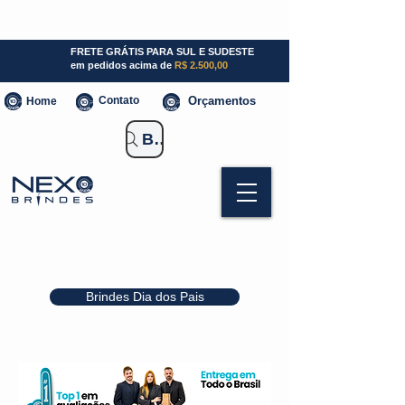
SP (11) 941000700
SC (47) 93300-3924
RS (51) 30661020
FRETE GRÁTIS PARA SUL E SUDESTE
em pedidos acima de
R$ 2.500,00
Contato
Orçamentos
Home
Buscar Brindes
Brindes Dia dos Pais