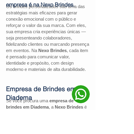
empresa é na Nexo Brindes.
Os brindes personalizados são uma das
estratégias mais eficazes para gerar
conexão emocional com o público e
reforçar o valor da sua marca. Com eles,
sua empresa cria experiências únicas —
seja presenteando colaboradores,
fidelizando clientes ou marcando presença
em eventos. Na
Nexo Brindes
, cada item
é pensado para comunicar valor,
identidade e propósito, com design
moderno e materiais de alta durabilidade.
Empresa de Brindes em
Diadema
Se você procura uma
empresa de
brindes em Diadema
, a
Nexo Brindes
é
a escolha certa. Com mais de
130
avaliações positivas no Google
e nota
4,9
, somos reconhecidos pela excelência
no atendimento e pelas soluções