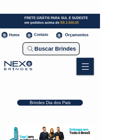
SP (11) 941000700
SC (47) 93300-3924
RS (51) 30661020
FRETE GRÁTIS PARA SUL E SUDESTE
em pedidos acima de
R$ 2.500,00
Contato
Orçamentos
Home
Buscar Brindes
Brindes Dia dos Pais