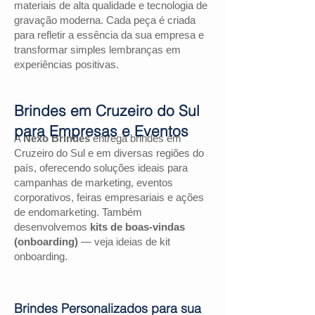
materiais de alta qualidade e tecnologia de
gravação moderna. Cada peça é criada
para refletir a essência da sua empresa e
transformar simples lembranças em
experiências positivas.
Brindes em Cruzeiro do Sul
para Empresas e Eventos
A
Nexo Brindes
entrega brindes em
Cruzeiro do Sul e em diversas regiões do
país, oferecendo soluções ideais para
campanhas de marketing, eventos
corporativos, feiras empresariais e ações
de endomarketing. Também
desenvolvemos
kits de boas-vindas
(onboarding)
— veja ideias de kit
onboarding.
Brindes Personalizados para sua