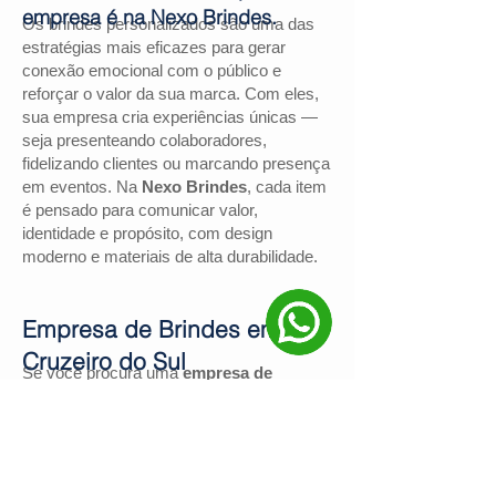
empresa é na Nexo Brindes.
Os brindes personalizados são uma das
estratégias mais eficazes para gerar
conexão emocional com o público e
reforçar o valor da sua marca. Com eles,
sua empresa cria experiências únicas —
seja presenteando colaboradores,
fidelizando clientes ou marcando presença
em eventos. Na
Nexo Brindes
, cada item
é pensado para comunicar valor,
identidade e propósito, com design
moderno e materiais de alta durabilidade.
Empresa de Brindes em
Cruzeiro do Sul
Se você procura uma
empresa de
brindes em Cruzeiro do Sul
, a
Nexo
Brindes
é a escolha certa. Com mais de
130 avaliações positivas no Google
e
nota
4,9
, somos reconhecidos pela
excelência no atendimento e pelas