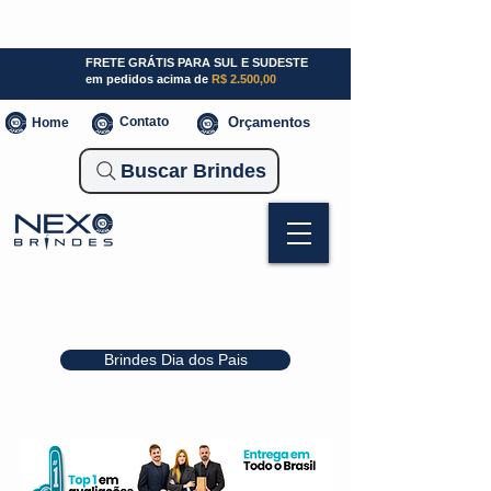
SP (11) 941000700
SC (47) 93300-3924
RS (51) 30661020
FRETE GRÁTIS PARA SUL E SUDESTE
em pedidos acima de
R$ 2.500,00
Contato
Orçamentos
Home
Buscar Brindes
Brindes Dia dos Pais